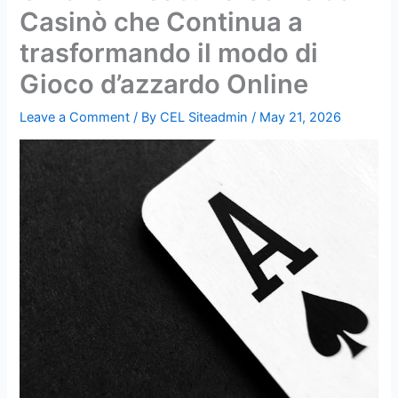
Casinò che Continua a
trasformando il modo di
Gioco d’azzardo Online
Leave a Comment
/ By
CEL Siteadmin
/
May 21, 2026