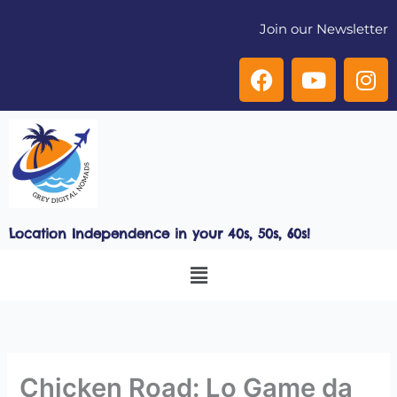
Skip
Join our Newsletter
to
content
F
Y
I
a
o
n
c
u
s
e
t
t
b
u
a
o
b
g
o
e
r
k
a
Location Independence in your 40s, 50s, 60s!
m
Menu
Chicken Road: Lo Game da