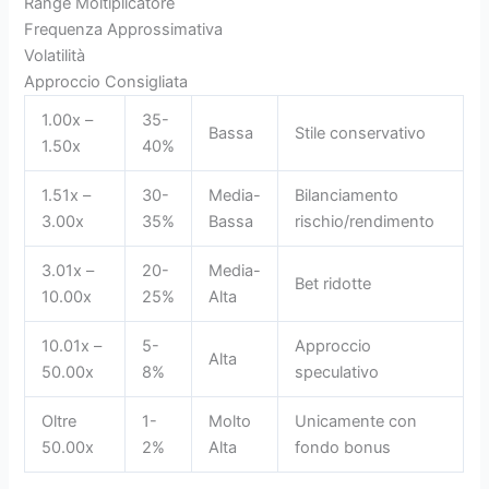
Range Moltiplicatore
Frequenza Approssimativa
Volatilità
Approccio Consigliata
1.00x –
35-
Bassa
Stile conservativo
1.50x
40%
1.51x –
30-
Media-
Bilanciamento
3.00x
35%
Bassa
rischio/rendimento
3.01x –
20-
Media-
Bet ridotte
10.00x
25%
Alta
10.01x –
5-
Approccio
Alta
50.00x
8%
speculativo
Oltre
1-
Molto
Unicamente con
50.00x
2%
Alta
fondo bonus