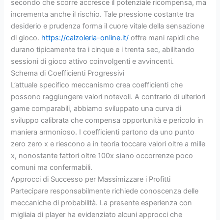
secondo che scorre accresce il potenziale ricompensa, ma
incrementa anche il rischio. Tale pressione costante tra
desiderio e prudenza forma il cuore vitale della sensazione
di gioco.
https://calzoleria-online.it/
offre mani rapidi che
durano tipicamente tra i cinque e i trenta sec, abilitando
sessioni di gioco attivo coinvolgenti e avvincenti.
Schema di Coefficienti Progressivi
L’attuale specifico meccanismo crea coefficienti che
possono raggiungere valori notevoli. A contrario di ulteriori
game comparabili, abbiamo sviluppato una curva di
sviluppo calibrata che compensa opportunità e pericolo in
maniera armonioso. I coefficienti partono da uno punto
zero zero x e riescono a in teoria toccare valori oltre a mille
x, nonostante fattori oltre 100x siano occorrenze poco
comuni ma confermabili.
Approcci di Successo per Massimizzare i Profitti
Partecipare responsabilmente richiede conoscenza delle
meccaniche di probabilità. La presente esperienza con
migliaia di player ha evidenziato alcuni approcci che