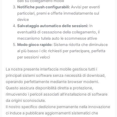
dati su collegamenti mobili
Notifiche push configurabili:
Avvisi per eventi
particolari, premi e offerte immediatamente sul
device
Salvataggio automatico delle sessioni:
In
eventualità di cessazione della collegamento, il
meccanismo tutela auto le scommesse attive
Modo gioco rapido:
Sistema ridotta che diminuisce
al più basso i clic richiesti per partecipare, perfetta
per sessioni veloci
La nostra presente interfaccia mobile gestisce tutti i
principali sistemi software senza necessità di download,
operando perfettamente mediante browser moderni.
Questo assicura disponibilità diretta e protezione,
rimuovendo i pericoli associati all’installazione di software
da origini sconosciute.
Il nostro specifico dedizione permanente nella innovazione
ci induce a pubblicare aggiornamenti sistematici che