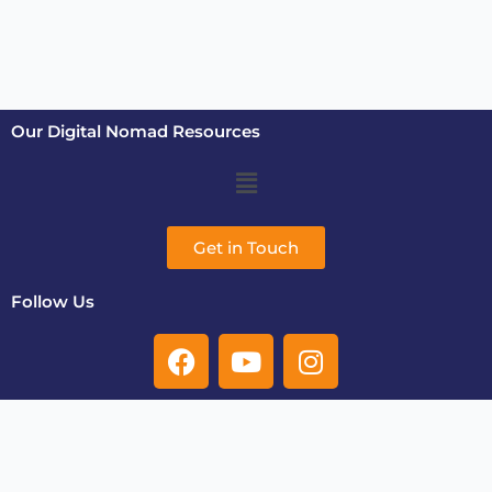
Our Digital Nomad Resources
Menu
Get in Touch
Follow Us
F
Y
I
a
o
n
c
u
s
e
t
t
b
u
a
o
b
g