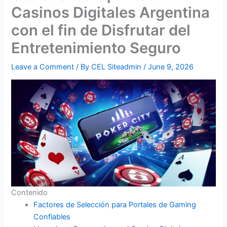
Casinos Digitales Argentina
con el fin de Disfrutar del
Entretenimiento Seguro
Leave a Comment
/ By
CEL Siteadmin
/
June 9, 2026
Contenido
Factores de Selección para Portales de Gaming
Confiables