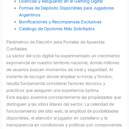
Licencias y Resguardo en el Gaming Digital
Formas de Depósito Disponibles para Jugadores
Argentinos
Bonificaciones y Recompensas Exclusivas
Catálogo de Opciones Más Solicitados
Parámetros de Elección para Portales de Apuestas
Confiables
La sector del ocio digital ha experimentado un crecimiento
exponencial en nuestro territorio nacional, donde millones
de usuarios buscan momentos de nivel y seguridad. Al
instante de escoger dónde emplear tu horas y fondos,
resulta fundamental considerar factores técnicos y
prácticos que aseguren una experiencia óptima.
Este equipo examina constantemente las propiedades que
distinguen a las sitios líderes del sector. La celeridad de
funcionamiento del sitio web, la amplitud de posibilidades
disponibles, el atención al jugador en castellano y la
transparencia en condiciones y políticas son componentes