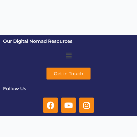
Our Digital Nomad Resources
Menu
Get in Touch
Follow Us
F
Y
I
a
o
n
c
u
s
e
t
t
b
u
a