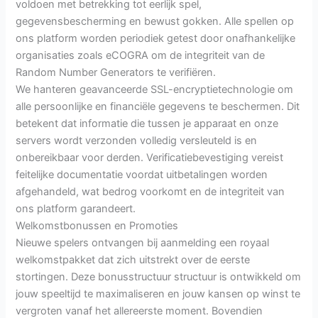
voldoen met betrekking tot eerlijk spel,
gegevensbescherming en bewust gokken. Alle spellen op
ons platform worden periodiek getest door onafhankelijke
organisaties zoals eCOGRA om de integriteit van de
Random Number Generators te verifiëren.
We hanteren geavanceerde SSL-encryptietechnologie om
alle persoonlijke en financiële gegevens te beschermen. Dit
betekent dat informatie die tussen je apparaat en onze
servers wordt verzonden volledig versleuteld is en
onbereikbaar voor derden. Verificatiebevestiging vereist
feitelijke documentatie voordat uitbetalingen worden
afgehandeld, wat bedrog voorkomt en de integriteit van
ons platform garandeert.
Welkomstbonussen en Promoties
Nieuwe spelers ontvangen bij aanmelding een royaal
welkomstpakket dat zich uitstrekt over de eerste
stortingen. Deze bonusstructuur structuur is ontwikkeld om
jouw speeltijd te maximaliseren en jouw kansen op winst te
vergroten vanaf het allereerste moment. Bovendien