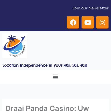
Skip
Join our Newsletter
to
content
F
Y
I
a
o
n
c
u
s
e
t
t
b
u
a
o
b
g
o
e
r
k
a
Location Independence in your 40s, 50s, 60s!
m
Menu
Draai Panda Casino: Uw