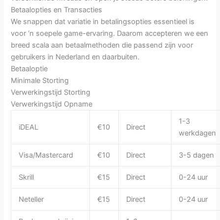
Betaalopties en Transacties
We snappen dat variatie in betalingsopties essentieel is
voor ‘n soepele game-ervaring. Daarom accepteren we een
breed scala aan betaalmethoden die passend zijn voor
gebruikers in Nederland en daarbuiten.
Betaaloptie
Minimale Storting
Verwerkingstijd Storting
Verwerkingstijd Opname
1-3
iDEAL
€10
Direct
werkdagen
Visa/Mastercard
€10
Direct
3-5 dagen
Skrill
€15
Direct
0-24 uur
Neteller
€15
Direct
0-24 uur