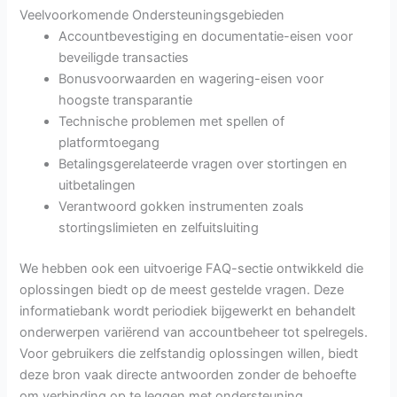
Veelvoorkomende Ondersteuningsgebieden
Accountbevestiging en documentatie-eisen voor
beveiligde transacties
Bonusvoorwaarden en wagering-eisen voor
hoogste transparantie
Technische problemen met spellen of
platformtoegang
Betalingsgerelateerde vragen over stortingen en
uitbetalingen
Verantwoord gokken instrumenten zoals
stortingslimieten en zelfuitsluiting
We hebben ook een uitvoerige FAQ-sectie ontwikkeld die
oplossingen biedt op de meest gestelde vragen. Deze
informatiebank wordt periodiek bijgewerkt en behandelt
onderwerpen variërend van accountbeheer tot spelregels.
Voor gebruikers die zelfstandig oplossingen willen, biedt
deze bron vaak directe antwoorden zonder de behoefte
om verbinding op te leggen met ondersteuning.