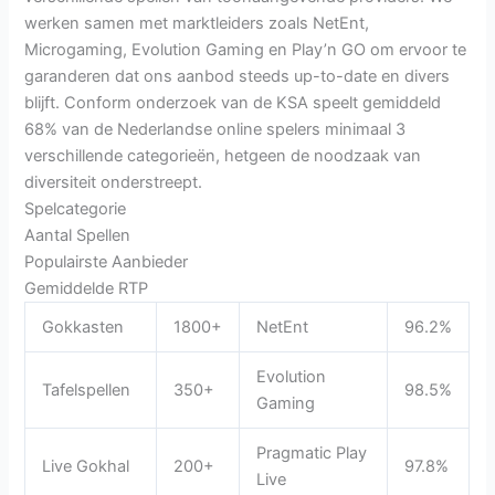
werken samen met marktleiders zoals NetEnt,
Microgaming, Evolution Gaming en Play’n GO om ervoor te
garanderen dat ons aanbod steeds up-to-date en divers
blijft. Conform onderzoek van de KSA speelt gemiddeld
68% van de Nederlandse online spelers minimaal 3
verschillende categorieën, hetgeen de noodzaak van
diversiteit onderstreept.
Spelcategorie
Aantal Spellen
Populairste Aanbieder
Gemiddelde RTP
Gokkasten
1800+
NetEnt
96.2%
Evolution
Tafelspellen
350+
98.5%
Gaming
Pragmatic Play
Live Gokhal
200+
97.8%
Live