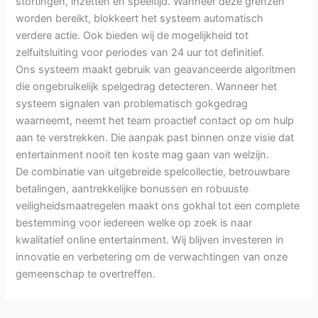
stortingen, inzetten en speeltijd. Wanneer deze grenzen
worden bereikt, blokkeert het systeem automatisch
verdere actie. Ook bieden wij de mogelijkheid tot
zelfuitsluiting voor periodes van 24 uur tot definitief.
Ons systeem maakt gebruik van geavanceerde algoritmen
die ongebruikelijk spelgedrag detecteren. Wanneer het
systeem signalen van problematisch gokgedrag
waarneemt, neemt het team proactief contact op om hulp
aan te verstrekken. Die aanpak past binnen onze visie dat
entertainment nooit ten koste mag gaan van welzijn.
De combinatie van uitgebreide spelcollectie, betrouwbare
betalingen, aantrekkelijke bonussen en robuuste
veiligheidsmaatregelen maakt ons gokhal tot een complete
bestemming voor iedereen welke op zoek is naar
kwalitatief online entertainment. Wij blijven investeren in
innovatie en verbetering om de verwachtingen van onze
gemeenschap te overtreffen.