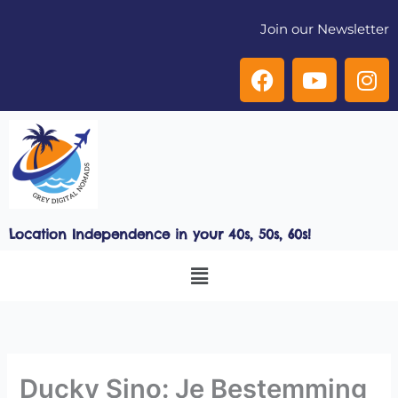
Skip
Join our Newsletter
to
content
F
Y
I
a
o
n
c
u
s
e
t
t
b
u
a
o
b
g
o
e
r
k
a
Location Independence in your 40s, 50s, 60s!
m
Menu
Ducky Sino: Je Bestemming