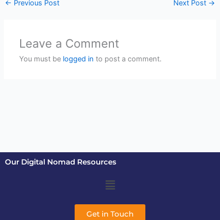
←
Previous Post
Next Post
→
Leave a Comment
You must be
logged in
to post a comment.
Our Digital Nomad Resources
Menu
Get in Touch