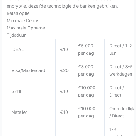
encryptie, dezelfde technologie die banken gebruiken.
Betaaloptie
Minimale Deposit
Maximale Opname
Tijdsduur
€5.000
Direct / 1-2
iDEAL
€10
per dag
uur
€3.000
Direct / 3-5
Visa/Mastercard
€20
per dag
werkdagen
€10.000
Direct /
Skrill
€10
per dag
Direct
€10.000
Onmiddellijk
Neteller
€10
per dag
/ Direct
1-3