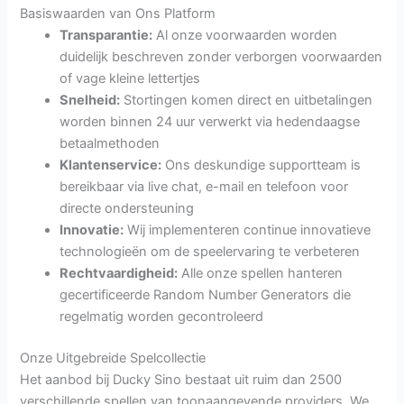
Basiswaarden van Ons Platform
Transparantie:
Al onze voorwaarden worden
duidelijk beschreven zonder verborgen voorwaarden
of vage kleine lettertjes
Snelheid:
Stortingen komen direct en uitbetalingen
worden binnen 24 uur verwerkt via hedendaagse
betaalmethoden
Klantenservice:
Ons deskundige supportteam is
bereikbaar via live chat, e-mail en telefoon voor
directe ondersteuning
Innovatie:
Wij implementeren continue innovatieve
technologieën om de speelervaring te verbeteren
Rechtvaardigheid:
Alle onze spellen hanteren
gecertificeerde Random Number Generators die
regelmatig worden gecontroleerd
Onze Uitgebreide Spelcollectie
Het aanbod bij Ducky Sino bestaat uit ruim dan 2500
verschillende spellen van toonaangevende providers. We