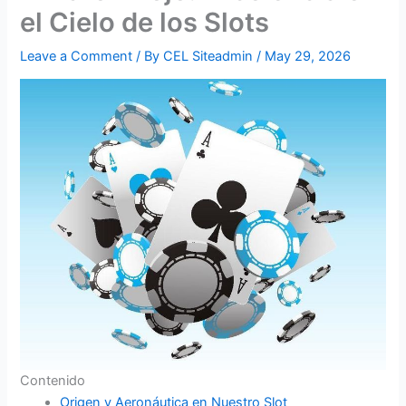
el Cielo de los Slots
Leave a Comment
/ By
CEL Siteadmin
/
May 29, 2026
Contenido
Origen y Aeronáutica en Nuestro Slot