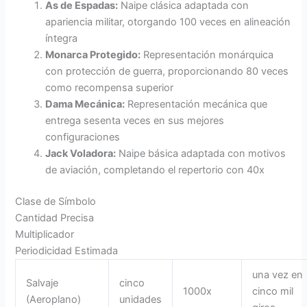
As de Espadas:
Naipe clásica adaptada con
apariencia militar, otorgando 100 veces en alineación
íntegra
Monarca Protegido:
Representación monárquica
con protección de guerra, proporcionando 80 veces
como recompensa superior
Dama Mecánica:
Representación mecánica que
entrega sesenta veces en sus mejores
configuraciones
Jack Voladora:
Naipe básica adaptada con motivos
de aviación, completando el repertorio con 40x
Clase de Símbolo
Cantidad Precisa
Multiplicador
Periodicidad Estimada
una vez en
Salvaje
cinco
1000x
cinco mil
(Aeroplano)
unidades