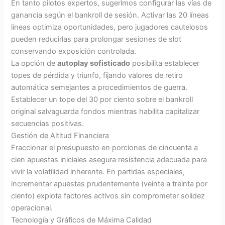
En tanto pilotos expertos, sugerimos configurar las vías de
ganancia según el bankroll de sesión. Activar las 20 líneas
líneas optimiza oportunidades, pero jugadores cautelosos
pueden reducirlas para prolongar sesiones de slot
conservando exposición controlada.
La opción de
autoplay sofisticado
posibilita establecer
topes de pérdida y triunfo, fijando valores de retiro
automática semejantes a procedimientos de guerra.
Establecer un tope del 30 por ciento sobre el bankroll
original salvaguarda fondos mientras habilita capitalizar
secuencias positivas.
Gestión de Altitud Financiera
Fraccionar el presupuesto en porciones de cincuenta a
cien apuestas iniciales asegura resistencia adecuada para
vivir la volatilidad inherente. En partidas especiales,
incrementar apuestas prudentemente (veinte a treinta por
ciento) explota factores activos sin comprometer solidez
operacional.
Tecnología y Gráficos de Máxima Calidad