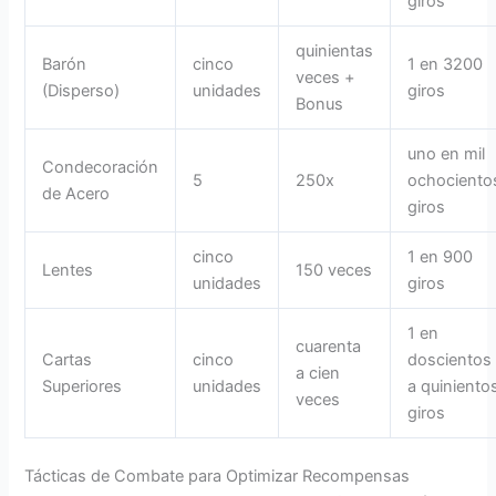
giros
quinientas
Barón
cinco
1 en 3200
veces +
(Disperso)
unidades
giros
Bonus
uno en mil
Condecoración
5
250x
ochociento
de Acero
giros
cinco
1 en 900
Lentes
150 veces
unidades
giros
1 en
cuarenta
Cartas
cinco
doscientos
a cien
Superiores
unidades
a quiniento
veces
giros
Tácticas de Combate para Optimizar Recompensas