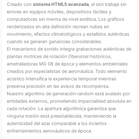
Creado con
sistema HTML5 avanzada
, el slot trabaja sin
errores en equipos móviles, dispositivos táctiles y
computadoras sin merma de nivel estética. Los gráficos
renderizados en alta definición recrean nubes en
movimiento, efectos climatológicos y estallidos auténticas
cuando se generan ganancias considerables.
El mecanismo de sonido integra grabaciones auténticas de
plantas motrices de rotación Oberursel históricos,
ametralladoras MG 08 de época y elementos ambientales
creados por especialistas de aeronáutica. Todo elemento
acústico intensifica la experiencia temporal mientras
preserva precisión en las avisos de recompensa.
Nuestro algoritmo de generación random está avalado por
entidades externos, prometiendo imparcialidad absoluta en
cada rotación. La apertura algorítmica garantiza que
ninguna misión está preestablecida, manteniendo la
autenticidad del azar comparable a los inciertos
enfrentamientos aeronáuticos de época.