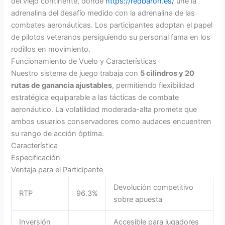
del viejo continente, donde
https://redbaron.es/
une la
adrenalina del desafío medido con la adrenalina de las
combates aeronáuticas. Los participantes adoptan el papel
de pilotos veteranos persiguiendo su personal fama en los
rodillos en movimiento.
Funcionamiento de Vuelo y Características
Nuestro sistema de juego trabaja con
5 cilindros y 20
rutas de ganancia ajustables
, permitiendo flexibilidad
estratégica equiparable a las tácticas de combate
aeronáutico. La volatilidad moderada-alta promete que
ambos usuarios conservadores como audaces encuentren
su rango de acción óptima.
Característica
Especificación
Ventaja para el Participante
Devolución competitivo
RTP
96.3%
sobre apuesta
Inversión
Accesible para jugadores