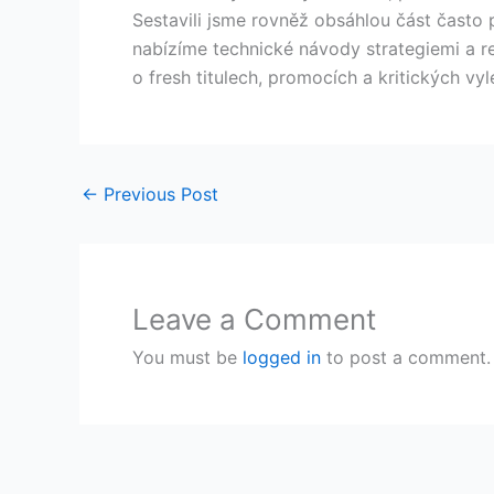
Sestavili jsme rovněž obsáhlou část často
nabízíme technické návody strategiemi a re
o fresh titulech, promocích a kritických vy
←
Previous Post
Leave a Comment
You must be
logged in
to post a comment.