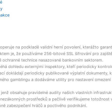
lé
ky
sakce
operuje na podkladě validní herní povolení, kterážto gara
ktem je, že používáme 256-bitové SSL šifrování pro zajiště
né ochranné technice nasazované bankovním sektorem.
léhá dohledu externými inspektory, kteří periodicky kont
í dokládají periodicky publikované výplatní dokumenty, k
ého gamblingu a dodáváme utility pro nastavení omezení v
jenž obsahuje pravidelné audity našich vlastních infrastru
nezákonných prostředků a pečlivě verifikujeme totožnost 
zóně zabezpečení hráčů a poctivého podnikání.