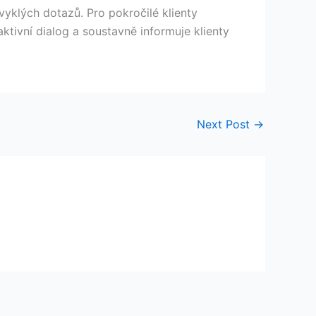
yklých dotazů. Pro pokročilé klienty
ktivní dialog a soustavně informuje klienty
Next Post
→