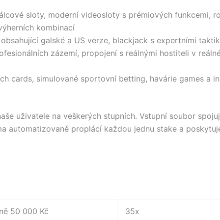
álcové sloty, moderní videosloty s prémiových funkcemi, ro
výherních kombinací
 obsahující galské a US verze, blackjack s expertními taktik
fesionálních zázemí, propojení s reálnými hostiteli v reál
tch cards, simulované sportovní betting, havárie games a in
naše uživatele na veškerých stupních. Vstupní soubor spo
ma automatizovaně proplácí každou jednu stake a poskytuj
ně 50 000 Kč
35x