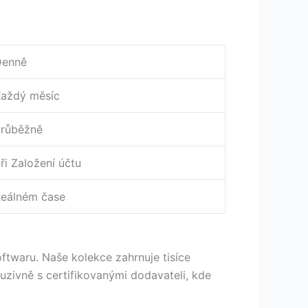
Denně
aždý měsíc
růběžně
ři Založení účtu
eálném čase
twaru. Naše kolekce zahrnuje tisíce
luzivně s certifikovanými dodavateli, kde