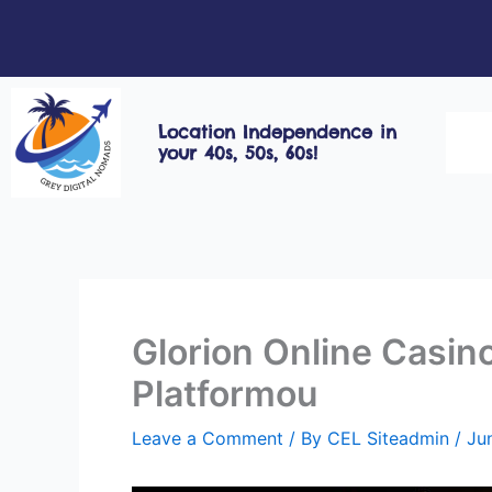
Skip
to
content
Location Independence in
your 40s, 50s, 60s!
Glorion Online Casin
Platformou
Leave a Comment
/ By
CEL Siteadmin
/
Ju