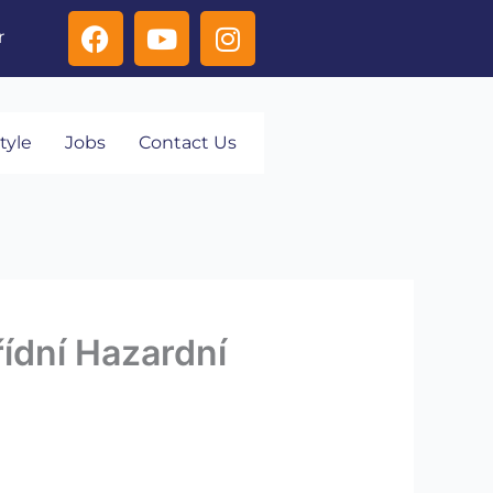
F
Y
I
r
a
o
n
c
u
s
e
t
t
b
u
a
style
Jobs
Contact Us
o
b
g
o
e
r
k
a
m
řídní Hazardní