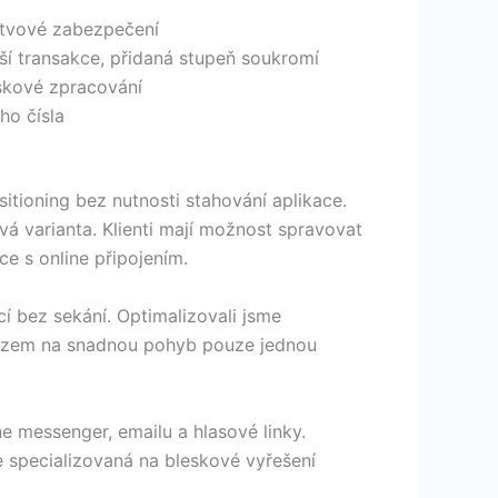
ětvové zabezpečení
ější transakce, přidaná stupeň soukromí
eskové zpracování
ho čísla
tioning bez nutnosti stahování aplikace.
vá varianta. Klienti mají možnost spravovat
ce s online připojením.
í bez sekání. Optimalizovali jsme
důrazem na snadnou pohyb pouze jednou
e messenger, emailu a hlasové linky.
e specializovaná na bleskové vyřešení