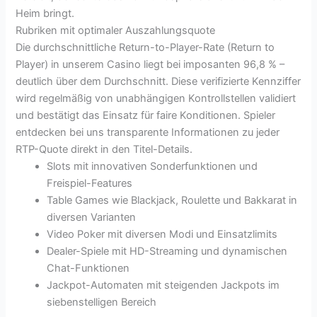
Heim bringt.
Rubriken mit optimaler Auszahlungsquote
Die durchschnittliche Return-to-Player-Rate (Return to
Player) in unserem Casino liegt bei imposanten 96,8 % –
deutlich über dem Durchschnitt. Diese verifizierte Kennziffer
wird regelmäßig von unabhängigen Kontrollstellen validiert
und bestätigt das Einsatz für faire Konditionen. Spieler
entdecken bei uns transparente Informationen zu jeder
RTP-Quote direkt in den Titel-Details.
Slots mit innovativen Sonderfunktionen und
Freispiel-Features
Table Games wie Blackjack, Roulette und Bakkarat in
diversen Varianten
Video Poker mit diversen Modi und Einsatzlimits
Dealer-Spiele mit HD-Streaming und dynamischen
Chat-Funktionen
Jackpot-Automaten mit steigenden Jackpots im
siebenstelligen Bereich