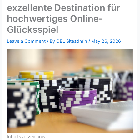
exzellente Destination für
hochwertiges Online-
Glücksspiel
Leave a Comment
/ By
CEL Siteadmin
/
May 26, 2026
Inhaltsverzeichnis