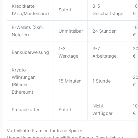
Kreditkarte
3-5
10
Sofort
(Visa/Mastercard)
Geschäftstage
€
E-Wallets (Skrill,
10
Unmittelbar
24 Stunden
Neteller)
€
1-3
3-7
2
Banküberweisung
Werktage
Arbeitstage
€
Krypto-
Währungen
2
15 Minuten
1 Stunde
(Bitcoin,
€
Ethereum)
Nicht
10
Prepaidkarten
Sofort
verfügbar
€
Vorteilhafte Prämien für treue Spieler