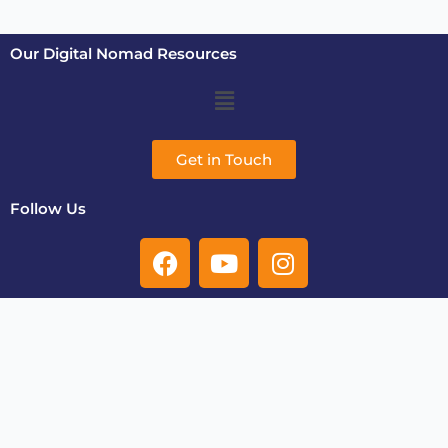
Our Digital Nomad Resources
Menu
Get in Touch
Follow Us
F
Y
I
a
o
n
c
u
s
e
t
t
b
u
a
o
b
g
o
e
r
k
a