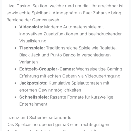
Live-Casino-Sektion, welche rund um die Uhr erreichbar ist
sowie echte Spielbank-Atmosphäre in Euer Zuhause bringt.
Bereiche der Gameauswahl
Videoslots:
Moderne Automatenspiele mit
innovativen Zusatzfunktionen und beeindruckender
Visualisierung
Tischspiele:
Traditionsreiche Spiele wie Roulette,
Black Jack und Punto Banco in verschiedenen
Varianten
Echtzeit-Croupier-Games:
Wechselseitige Gaming-
Erfahrung mit echten Gebern via Videoübertragung
Jackpotslots:
Kumulative Spielautomaten mit
enormen Gewinnmöglichkeiten
Schnellspiele:
Rasante Formate für kurzweilige
Entertainment
Lizenz und Sicherheitsstandards
Das Spielcasino operiert gemäß einer rechtsgültigen