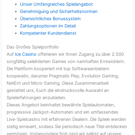
Unser Umfangreiches Spielangebot
Genehmigung und Sicherheitsnormen
Übersichtliches Bonussystem
Zahlungsoptionen im Detail
Kompetenter Kundendienst
Das Großes Spielportfolio
Auf
Ice Casino
offerieren wir Ihnen Zugang zu über 2.500
sorgfältig selektierten Games von namhaften Entwicklern.
Die Plattform kooperiert mit top Softwareanbietern
kooperativ, darunter Pragmatic Play, Evolution Gaming,
NetEnt und Micro Gaming. Diese Zusammenarbeit
gestattet uns, Euch die eindrucksvolle Auswahl an
Spielerfahrungen anzubieten.
Dieses Angebot beinhaltet bewährte Spielautomaten,
progressive Jackpot-Automaten und ein umfassendes
Live-Spielcasino mit erfahrenen Dealern. Die Spiele werden
stetig erneuert, sodass Sie periodisch neue Titel entdecken
vermögen. Insbesondere froh sind wir selbst auf unsere