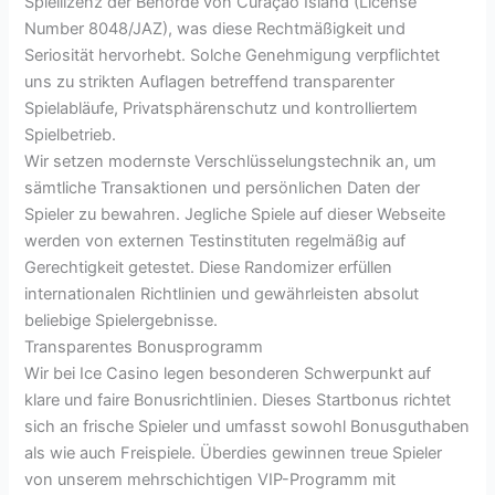
Spiellizenz der Behörde von Curaçao Island (License
Number 8048/JAZ), was diese Rechtmäßigkeit und
Seriosität hervorhebt. Solche Genehmigung verpflichtet
uns zu strikten Auflagen betreffend transparenter
Spielabläufe, Privatsphärenschutz und kontrolliertem
Spielbetrieb.
Wir setzen modernste Verschlüsselungstechnik an, um
sämtliche Transaktionen und persönlichen Daten der
Spieler zu bewahren. Jegliche Spiele auf dieser Webseite
werden von externen Testinstituten regelmäßig auf
Gerechtigkeit getestet. Diese Randomizer erfüllen
internationalen Richtlinien und gewährleisten absolut
beliebige Spielergebnisse.
Transparentes Bonusprogramm
Wir bei Ice Casino legen besonderen Schwerpunkt auf
klare und faire Bonusrichtlinien. Dieses Startbonus richtet
sich an frische Spieler und umfasst sowohl Bonusguthaben
als wie auch Freispiele. Überdies gewinnen treue Spieler
von unserem mehrschichtigen VIP-Programm mit