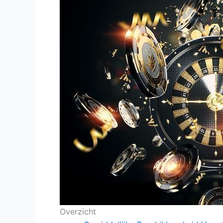
Overzicht