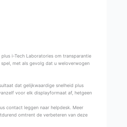
plus i-Tech Laboratories om transparantie
k spel, met als gevolg dat u weloverwogen
ultaat dat gelijkwaardige snelheid plus
anzelf voor elk displayformaat af, hetgeen
lus contact leggen naar helpdesk. Meer
ortdurend omtrent de verbeteren van deze