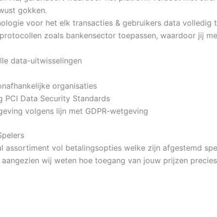
ewust gokken.
gie voor het elk transacties & gebruikers data volledig t
idsprotocollen zoals bankensector toepassen, waardoor jij m
lle data-uitwisselingen
nafhankelijke organisaties
g PCI Data Security Standards
geving volgens lijn met GDPR-wetgeving
Spelers
l assortiment vol betalingsopties welke zijn afgestemd spe
, aangezien wij weten hoe toegang van jouw prijzen precies 