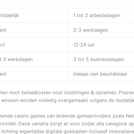
iddellijk
1 tot 2 arbeidsdagen
tant
2-3 werkdagen
ect
12-24 uur
ot 3 werkdagen
3 tot 5 businessdagen
tant
Helaas niet beschikbaar
ten noch betaalkosten voor inzettingen & opnames. Precies
 winsten worden volledig overgemaakt volgens de duidelij
llende casino games van leidende gameproviders zoals Net
er. Deze variatie zorgt er voor zodat alle categorie speler
 richting eigentijdse digitale gokkasten inclusief innovatie