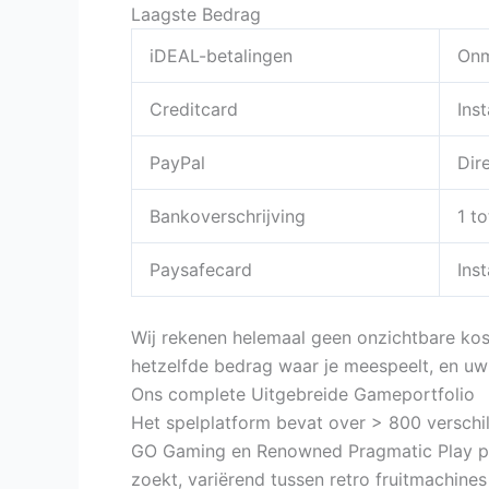
Laagste Bedrag
iDEAL-betalingen
Onm
Creditcard
Ins
PayPal
Dir
Bankoverschrijving
1 t
Paysafecard
Ins
Wij rekenen helemaal geen onzichtbare kos
hetzelfde bedrag waar je meespeelt, en uw
Ons complete Uitgebreide Gameportfolio
Het spelplatform bevat over > 800 verschi
GO Gaming en Renowned Pragmatic Play provid
zoekt, variërend tussen retro fruitmachines