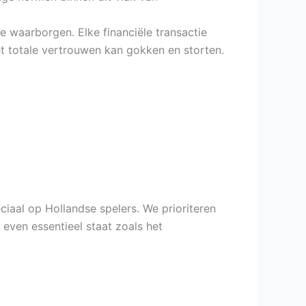
e waarborgen. Elke financiële transactie
et totale vertrouwen kan gokken en storten.
ciaal op Hollandse spelers. We prioriteren
even essentieel staat zoals het