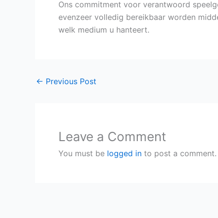
Ons commitment voor verantwoord speelgedr
evenzeer volledig bereikbaar worden midde
welk medium u hanteert.
←
Previous Post
Leave a Comment
You must be
logged in
to post a comment.