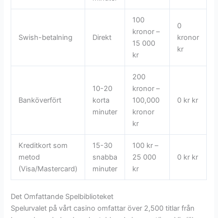
100
0
kronor –
Swish-betalning
Direkt
kronor
15 000
kr
kr
200
10-20
kronor –
Banköverfört
korta
100,000
0 kr kr
minuter
kronor
kr
Kreditkort som
15-30
100 kr –
metod
snabba
25 000
0 kr kr
(Visa/Mastercard)
minuter
kr
Det Omfattande Spelbiblioteket
Spelurvalet på vårt casino omfattar över 2,500 titlar från