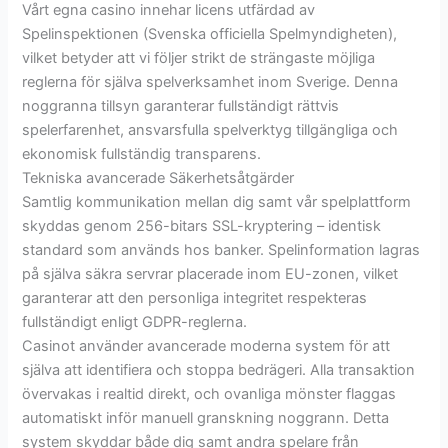
Vårt egna casino innehar licens utfärdad av
Spelinspektionen (Svenska officiella Spelmyndigheten),
vilket betyder att vi följer strikt de strängaste möjliga
reglerna för själva spelverksamhet inom Sverige. Denna
noggranna tillsyn garanterar fullständigt rättvis
spelerfarenhet, ansvarsfulla spelverktyg tillgängliga och
ekonomisk fullständig transparens.
Tekniska avancerade Säkerhetsåtgärder
Samtlig kommunikation mellan dig samt vår spelplattform
skyddas genom 256-bitars SSL-kryptering – identisk
standard som används hos banker. Spelinformation lagras
på själva säkra servrar placerade inom EU-zonen, vilket
garanterar att den personliga integritet respekteras
fullständigt enligt GDPR-reglerna.
Casinot använder avancerade moderna system för att
själva att identifiera och stoppa bedrägeri. Alla transaktion
övervakas i realtid direkt, och ovanliga mönster flaggas
automatiskt inför manuell granskning noggrann. Detta
system skyddar både dig samt andra spelare från