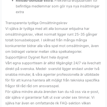
Reload-bonusar extra:
Frekventa erbjudanden för
befintliga medlemmar som gör nya nya insättningar
extra
Transparenta tydliga Omsättningskrav
Vi själva är tydliga med att alla bonusar erbjudna har
omsättningskrav, vilket normalt ligger runt 25-35 gånger
totalt bonusbeloppet. I skillnad från många många
konkurrenter bidrar alla våra spel mot omsättningen, även
om bidraget varierar mellan olika spelkategorier.
Supporttjänst Dygnet Runt hela dygnet
Vårt egna supportteam är alltid tillgängligt 24/7 via livechatt
direkt på svenska. Medel- svarstid ligger endast under två
snabba minuter, & våra agenter professionella är utbildade
för för att kunna hantera allt möjligt från tekniska specifika
frågor till råd råd om ansvarsspel.
För själva mindre akuta ärenden kan du nå oss via e-post,
där själva vi garanterar fullt ut svar under sex timmar. Vi
själva har även en omfattande rik FAQ-sektion vilken