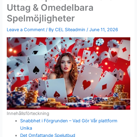
Uttag & Omedelbara
Spelmöjligheter
Leave a Comment
/ By
CEL Siteadmin
/
June 11, 2026
Innehållsförteckning
Snabbhet i Förgrunden – Vad Gör Vår plattform
Unika
Det Omfattande Spelutbud