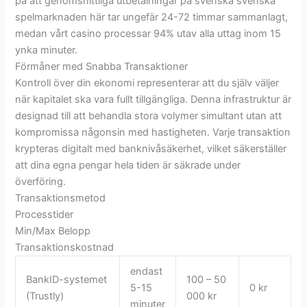
på att genomsnittliga utbetalningar på svenska svenska
spelmarknaden här tar ungefär 24-72 timmar sammanlagt,
medan vårt casino processar 94% utav alla uttag inom 15
ynka minuter.
Förmåner med Snabba Transaktioner
Kontroll över din ekonomi representerar att du själv väljer
när kapitalet ska vara fullt tillgängliga. Denna infrastruktur är
designad till att behandla stora volymer simultant utan att
kompromissa någonsin med hastigheten. Varje transaktion
krypteras digitalt med banknivåsäkerhet, vilket säkerställer
att dina egna pengar hela tiden är säkrade under
överföring.
Transaktionsmetod
Processtider
Min/Max Belopp
Transaktionskostnad
endast
BankID-systemet
100 – 50
5-15
0 kr
(Trustly)
000 kr
minuter