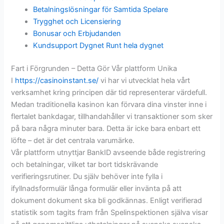
Betalningslösningar för Samtida Spelare
Trygghet och Licensiering
Bonusar och Erbjudanden
Kundsupport Dygnet Runt hela dygnet
Fart i Förgrunden – Detta Gör Vår plattform Unika
I
https://casinoinstant.se/
vi har vi utvecklat hela vårt
verksamhet kring principen där tid representerar värdefull.
Medan traditionella kasinon kan förvara dina vinster inne i
flertalet bankdagar, tillhandahåller vi transaktioner som sker
på bara några minuter bara. Detta är icke bara enbart ett
löfte – det är det centrala varumärke.
Vår plattform utnyttjar BankID avseende både registrering
och betalningar, vilket tar bort tidskrävande
verifieringsrutiner. Du själv behöver inte fylla i
ifyllnadsformulär långa formulär eller invänta på att
dokument dokument ska bli godkännas. Enligt verifierad
statistik som tagits fram från Spelinspektionen själva visar