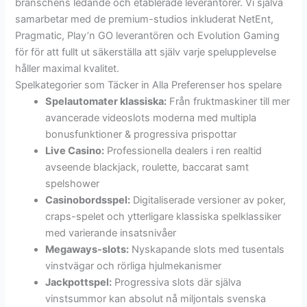
branschens ledande och etablerade leverantörer. Vi själva
samarbetar med de premium-studios inkluderat NetEnt,
Pragmatic, Play’n GO leverantören och Evolution Gaming
för för att fullt ut säkerställa att själv varje spelupplevelse
håller maximal kvalitet.
Spelkategorier som Täcker in Alla Preferenser hos spelare
Spelautomater klassiska:
Från fruktmaskiner till mer
avancerade videoslots moderna med multipla
bonusfunktioner & progressiva prispottar
Live Casino:
Professionella dealers i ren realtid
avseende blackjack, roulette, baccarat samt
spelshower
Casinobordsspel:
Digitaliserade versioner av poker,
craps-spelet och ytterligare klassiska spelklassiker
med varierande insatsnivåer
Megaways-slots:
Nyskapande slots med tusentals
vinstvägar och rörliga hjulmekanismer
Jackpottspel:
Progressiva slots där själva
vinstsummor kan absolut nå miljontals svenska