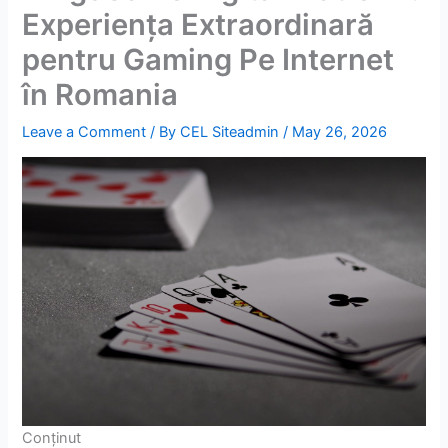
Experiența Extraordinară
pentru Gaming Pe Internet
în Romania
Leave a Comment
/ By
CEL Siteadmin
/
May 26, 2026
Conținut