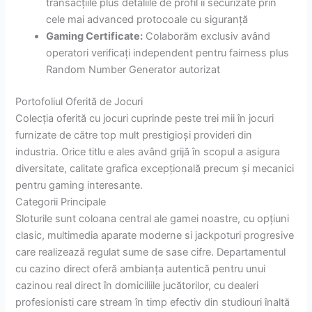
transacțiile plus detaliile de profil îi securizate prin
cele mai advanced protocoale cu siguranță
Gaming Certificate:
Colaborăm exclusiv având
operatori verificați independent pentru fairness plus
Random Number Generator autorizat
Portofoliul Oferită de Jocuri
Colecția oferită cu jocuri cuprinde peste trei mii în jocuri
furnizate de către top mult prestigioși provideri din
industria. Orice titlu e ales având grijă în scopul a asigura
diversitate, calitate grafica excepțională precum și mecanici
pentru gaming interesante.
Categorii Principale
Sloturile sunt coloana central ale gamei noastre, cu opțiuni
clasic, multimedia aparate moderne si jackpoturi progresive
care realizează regulat sume de sase cifre. Departamentul
cu cazino direct oferă ambianța autentică pentru unui
cazinou real direct în domiciliile jucătorilor, cu dealeri
profesionisti care stream în timp efectiv din studiouri înaltă