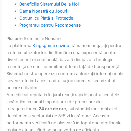
Beneficiile Sistemului De la Noi
Gama Noastră cu Jocuri
Opțiuni cu Plată și Protecție
Programul pentru Recompense
Plusurile Sistemului Noastre
La platforma
Kingsgame cazino
, rămânem angajați pentru
a oferim utilizatorilor din România una experientă pentru
divertisment excepțională, bazată din baza tehnologiei
recente și de unui commitment ferm față de transparență.
Sistemul nostru opereaza conform autorizații internaționale
severe, oferind acest cadru cu joc corect și securizat pt
oricare utilizator.
Am edificat reputatia în jurul reacții rapide pentru cerințele
jucătorilor, cu unul timp mijlociu de procesare ale
retragererilor cu
24 ore de ore
, substantial mult mai alert
decat media sectorului de 3-5 zi lucrătoare. Aceasta
performanta verificată ne plasează în topul operatorilor ale
regiune atunci când se pune vorba de eficiența