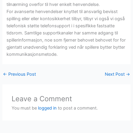
tilnærming overfor til hver enkelt henvendelse.
For avanserte henvendelser knyttet til ansvarlig bevisst
spilling eller eller kontosikkerhet tilbyr, tilbyr vi også vi også
telefonisk støtte telefonsupport i i spesifikke fastsatte
tidsrom. Samtlige supportkanaler har samme adgang til
spillerinformasjon, noe som fjerner behovet behovet for for
gjentatt unødvendig forklaring ved når spillere bytter bytter
kommunikasjonsmetode.
←
Previous Post
Next Post
→
Leave a Comment
You must be
logged in
to post a comment.