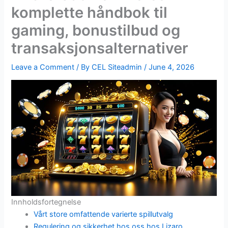
komplette håndbok til
gaming, bonustilbud og
transaksjonsalternativer
Leave a Comment
/ By
CEL Siteadmin
/
June 4, 2026
Innholdsfortegnelse
Vårt store omfattende varierte spillutvalg
Regulering og sikkerhet hos oss hos Lizaro