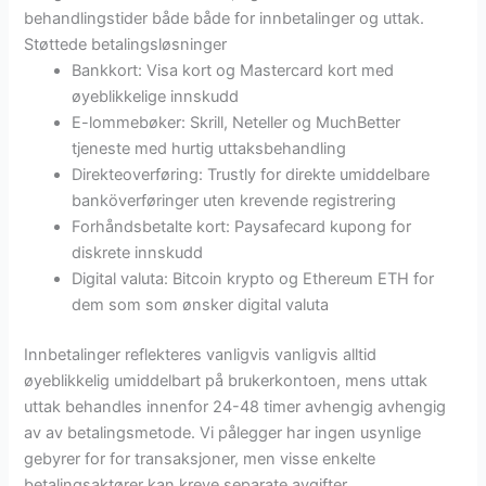
behandlingstider både både for innbetalinger og uttak.
Støttede betalingsløsninger
Bankkort: Visa kort og Mastercard kort med
øyeblikkelige innskudd
E-lommebøker: Skrill, Neteller og MuchBetter
tjeneste med hurtig uttaksbehandling
Direkteoverføring: Trustly for direkte umiddelbare
banköverføringer uten krevende registrering
Forhåndsbetalte kort: Paysafecard kupong for
diskrete innskudd
Digital valuta: Bitcoin krypto og Ethereum ETH for
dem som som ønsker digital valuta
Innbetalinger reflekteres vanligvis vanligvis alltid
øyeblikkelig umiddelbart på brukerkontoen, mens uttak
uttak behandles innenfor 24-48 timer avhengig avhengig
av av betalingsmetode. Vi pålegger har ingen usynlige
gebyrer for for transaksjoner, men visse enkelte
betalingsaktører kan kreve separate avgifter.