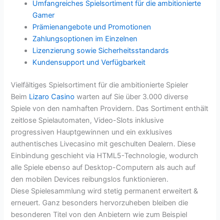
Umfangreiches Spielsortiment für die ambitionierte
Gamer
Prämienangebote und Promotionen
Zahlungsoptionen im Einzelnen
Lizenzierung sowie Sicherheitsstandards
Kundensupport und Verfügbarkeit
Vielfältiges Spielsortiment für die ambitionierte Spieler
Beim
Lizaro Casino
warten auf Sie über 3.000 diverse
Spiele von den namhaften Providern. Das Sortiment enthält
zeitlose Spielautomaten, Video-Slots inklusive
progressiven Hauptgewinnen und ein exklusives
authentisches Livecasino mit geschulten Dealern. Diese
Einbindung geschieht via HTML5-Technologie, wodurch
alle Spiele ebenso auf Desktop-Computern als auch auf
den mobilen Devices reibungslos funktionieren.
Diese Spielesammlung wird stetig permanent erweitert &
erneuert. Ganz besonders hervorzuheben bleiben die
besonderen Titel von den Anbietern wie zum Beispiel