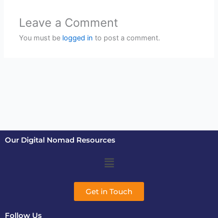
Leave a Comment
You must be
logged in
to post a comment.
Our Digital Nomad Resources
Menu
Get in Touch
Follow Us