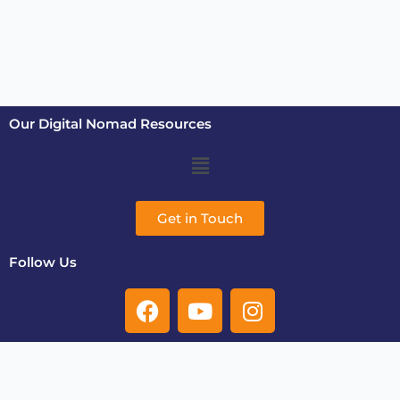
Our Digital Nomad Resources
Menu
Get in Touch
Follow Us
F
Y
I
a
o
n
c
u
s
e
t
t
b
u
a