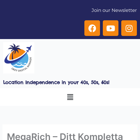
Skip
Join our Newsletter
to
content
F
Y
I
a
o
n
c
u
s
e
t
t
b
u
a
o
b
g
o
e
r
k
a
Location Independence in your 40s, 50s, 60s!
m
Menu
MegaRich – Ditt Kompletta