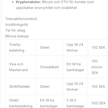
Kryptovalutor:
Bitcoin och ETH för kunder som
uppskattar anonymitet och snabbhet
Transaktionsmetod
Insättningstid
Tid för uttag
Minsta belopp
Trustly-
Upp till 24
Direkt
100 SEK
betalning
timmar
100
Visa och
Ett till tre
Omedelbart
kronor
Mastercard
bankdagar
SEK
Upp till 24
Skrill/Neteller
Direkt
150 SEK
timmar
Direkt
Ett till tre
2 till 5
500 SEK
bankbetalning
bankdagar
bankdagar