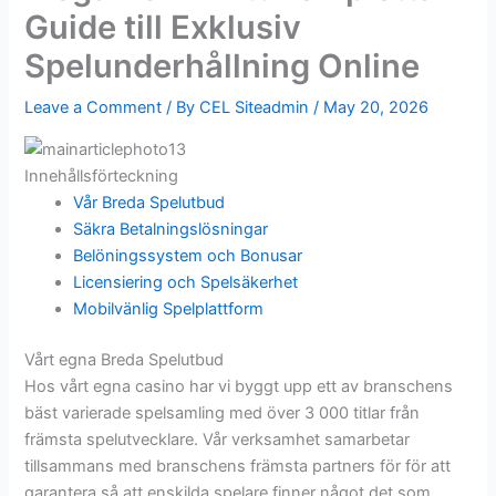
Guide till Exklusiv
Spelunderhållning Online
Leave a Comment
/ By
CEL Siteadmin
/
May 20, 2026
Innehållsförteckning
Vår Breda Spelutbud
Säkra Betalningslösningar
Belöningssystem och Bonusar
Licensiering och Spelsäkerhet
Mobilvänlig Spelplattform
Vårt egna Breda Spelutbud
Hos vårt egna casino har vi byggt upp ett av branschens
bäst varierade spelsamling med över 3 000 titlar från
främsta spelutvecklare. Vår verksamhet samarbetar
tillsammans med branschens främsta partners för för att
garantera så att enskilda spelare finner något det som