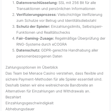
Datenverschlüsselung:
SSL mit 256 Bit für alle
Transaktionen und persönlichen Informationen
Verifizierungsprozess:
Vielschichtige Verifizierung
zum Schutze vor Betrug und Identitätsdiebstahl
Schutz der Spieler:
Einzahlungslimits, Selbstsperr-
Funktionen und Realitätschecks
Fair-Gaming-Zusage:
Regelmäßige Überprüfung der
RNG-Systeme durch eCOGRA
Datenschutz:
GDPR-gerechte Handhabung aller
personenbezogenen Daten
Zahlungsoptionen im Überblick
Das Team bei Menace Casino verstehen, dass flexible und
sichere Payment-Methoden für alle Spieler essentiell sind.
Deshalb bieten wir eine weitreichende Bandbreite an
Alternativen für Einzahlungen und Withdrawals an.
Bezahlart
Einzahlungsgeschwindigkeit
Abhebungsdauer