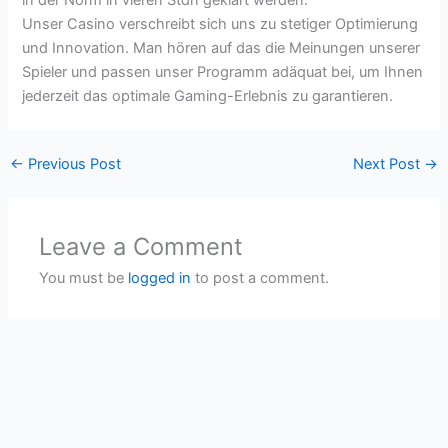
in der Norm in vieren Stdn geklärt werden.
Unser Casino verschreibt sich uns zu stetiger Optimierung
und Innovation. Man hören auf das die Meinungen unserer
Spieler und passen unser Programm adäquat bei, um Ihnen
jederzeit das optimale Gaming-Erlebnis zu garantieren.
←
Previous Post
Next Post
→
Leave a Comment
You must be
logged in
to post a comment.