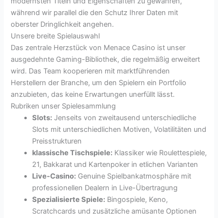
modernsten Titeln und Eigenschaften zu gewähren,
während wir parallel die den Schutz Ihrer Daten mit
oberster Dringlichkeit angehen.
Unsere breite Spielauswahl
Das zentrale Herzstück von Menace Casino ist unser
ausgedehnte Gaming-Bibliothek, die regelmäßig erweitert
wird. Das Team kooperieren mit marktführenden
Herstellern der Branche, um den Spielern ein Portfolio
anzubieten, das keine Erwartungen unerfüllt lässt.
Rubriken unser Spielesammlung
Slots:
Jenseits von zweitausend unterschiedliche
Slots mit unterschiedlichen Motiven, Volatilitäten und
Preisstrukturen
klassische Tischspiele:
Klassiker wie Roulettespiele,
21, Bakkarat und Kartenpoker in etlichen Varianten
Live-Casino:
Genuine Spielbankatmosphäre mit
professionellen Dealern in Live-Übertragung
Spezialisierte Spiele:
Bingospiele, Keno,
Scratchcards und zusätzliche amüsante Optionen