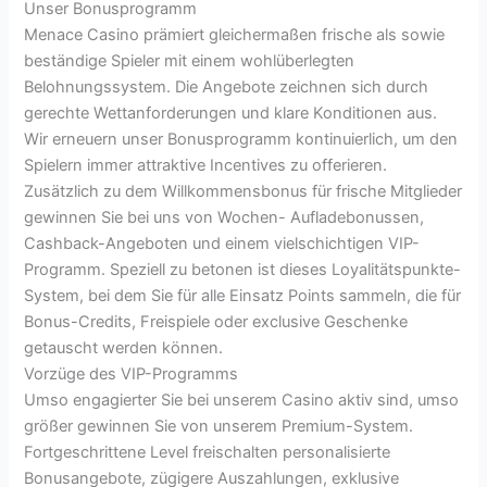
Unser Bonusprogramm
Menace Casino prämiert gleichermaßen frische als sowie
beständige Spieler mit einem wohlüberlegten
Belohnungssystem. Die Angebote zeichnen sich durch
gerechte Wettanforderungen und klare Konditionen aus.
Wir erneuern unser Bonusprogramm kontinuierlich, um den
Spielern immer attraktive Incentives zu offerieren.
Zusätzlich zu dem Willkommensbonus für frische Mitglieder
gewinnen Sie bei uns von Wochen- Aufladebonussen,
Cashback-Angeboten und einem vielschichtigen VIP-
Programm. Speziell zu betonen ist dieses Loyalitätspunkte-
System, bei dem Sie für alle Einsatz Points sammeln, die für
Bonus-Credits, Freispiele oder exclusive Geschenke
getauscht werden können.
Vorzüge des VIP-Programms
Umso engagierter Sie bei unserem Casino aktiv sind, umso
größer gewinnen Sie von unserem Premium-System.
Fortgeschrittene Level freischalten personalisierte
Bonusangebote, zügigere Auszahlungen, exklusive