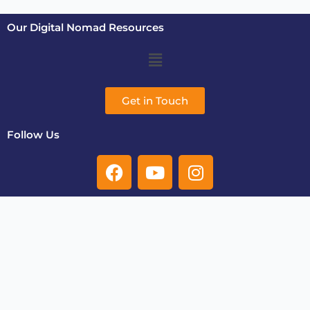
Our Digital Nomad Resources
Menu
Get in Touch
Follow Us
F
Y
I
a
o
n
c
u
s
e
t
t
b
u
a
o
b
g
o
e
r
k
a
m