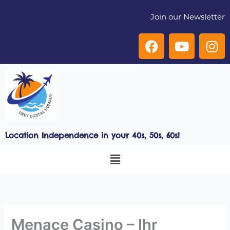
Skip
Join our Newsletter
to
content
F
Y
I
a
o
n
c
u
s
e
t
t
b
u
a
o
b
g
o
e
r
k
a
Location Independence in your 40s, 50s, 60s!
m
Menu
Menace Casino – Ihr