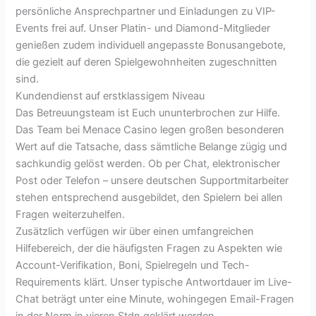
persönliche Ansprechpartner und Einladungen zu VIP-
Events frei auf. Unser Platin- und Diamond-Mitglieder
genießen zudem individuell angepasste Bonusangebote,
die gezielt auf deren Spielgewohnheiten zugeschnitten
sind.
Kundendienst auf erstklassigem Niveau
Das Betreuungsteam ist Euch ununterbrochen zur Hilfe.
Das Team bei Menace Casino legen großen besonderen
Wert auf die Tatsache, dass sämtliche Belange zügig und
sachkundig gelöst werden. Ob per Chat, elektronischer
Post oder Telefon – unsere deutschen Supportmitarbeiter
stehen entsprechend ausgebildet, den Spielern bei allen
Fragen weiterzuhelfen.
Zusätzlich verfügen wir über einen umfangreichen
Hilfebereich, der die häufigsten Fragen zu Aspekten wie
Account-Verifikation, Boni, Spielregeln und Tech-
Requirements klärt. Unser typische Antwortdauer im Live-
Chat beträgt unter eine Minute, wohingegen Email-Fragen