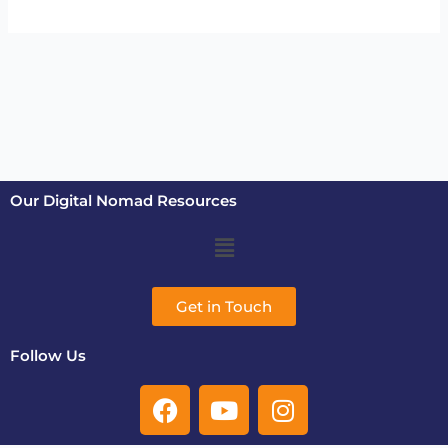
Our Digital Nomad Resources
Menu
Get in Touch
Follow Us
F
Y
I
a
o
n
c
u
s