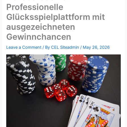
Professionelle
Glücksspielplattform mit
ausgezeichneten
Gewinnchancen
Leave a Comment
/ By
CEL Siteadmin
/
May 26, 2026