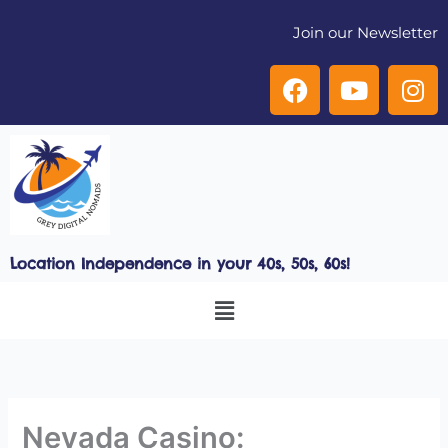
Skip
Join our Newsletter
to
content
F
Y
I
a
o
n
c
u
s
e
t
t
b
u
a
o
b
g
o
e
r
k
a
Location Independence in your 40s, 50s, 60s!
m
Menu
Nevada Casino: