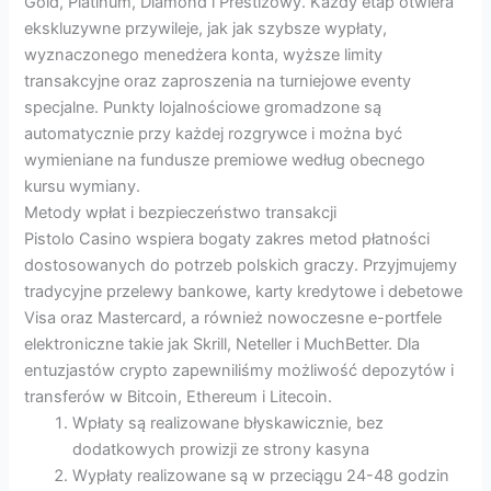
Gold, Platinum, Diamond i Prestiżowy. Każdy etap otwiera
ekskluzywne przywileje, jak jak szybsze wypłaty,
wyznaczonego menedżera konta, wyższe limity
transakcyjne oraz zaproszenia na turniejowe eventy
specjalne. Punkty lojalnościowe gromadzone są
automatycznie przy każdej rozgrywce i można być
wymieniane na fundusze premiowe według obecnego
kursu wymiany.
Metody wpłat i bezpieczeństwo transakcji
Pistolo Casino wspiera bogaty zakres metod płatności
dostosowanych do potrzeb polskich graczy. Przyjmujemy
tradycyjne przelewy bankowe, karty kredytowe i debetowe
Visa oraz Mastercard, a również nowoczesne e-portfele
elektroniczne takie jak Skrill, Neteller i MuchBetter. Dla
entuzjastów crypto zapewniliśmy możliwość depozytów i
transferów w Bitcoin, Ethereum i Litecoin.
Wpłaty są realizowane błyskawicznie, bez
dodatkowych prowizji ze strony kasyna
Wypłaty realizowane są w przeciągu 24-48 godzin