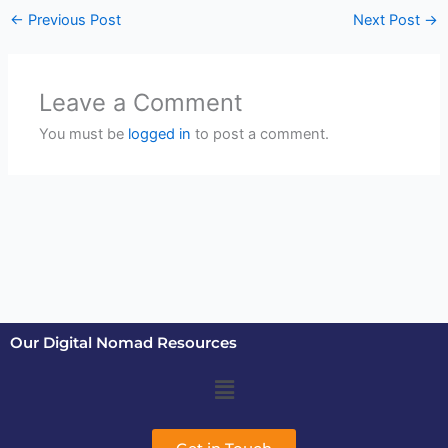
←
Previous Post
Next Post
→
Leave a Comment
You must be
logged in
to post a comment.
Our Digital Nomad Resources
Menu