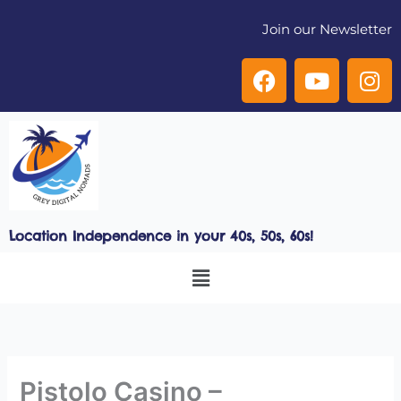
Skip
Join our Newsletter
to
content
F
Y
I
a
o
n
c
u
s
e
t
t
b
u
a
o
b
g
o
e
r
k
a
Location Independence in your 40s, 50s, 60s!
m
Menu
Pistolo Casino –