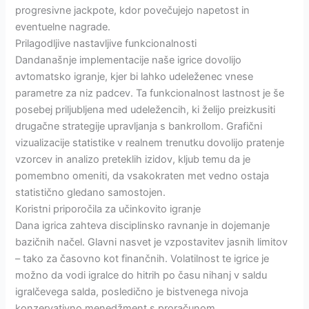
progresivne jackpote, kdor povečujejo napetost in
eventuelne nagrade.
Prilagodljive nastavljive funkcionalnosti
Dandanašnje implementacije naše igrice dovolijo
avtomatsko igranje, kjer bi lahko udeleženec vnese
parametre za niz padcev. Ta funkcionalnost lastnost je še
posebej priljubljena med udeležencih, ki želijo preizkusiti
drugačne strategije upravljanja s bankrollom. Grafični
vizualizacije statistike v realnem trenutku dovolijo pratenje
vzorcev in analizo preteklih izidov, kljub temu da je
pomembno omeniti, da vsakokraten met vedno ostaja
statistično gledano samostojen.
Koristni priporočila za učinkovito igranje
Dana igrica zahteva disciplinsko ravnanje in dojemanje
bazičnih načel. Glavni nasvet je vzpostavitev jasnih limitov
– tako za časovno kot finančnih. Volatilnost te igrice je
možno da vodi igralce do hitrih po času nihanj v saldu
igralčevega salda, posledično je bistvenega nivoja
konzervativno menedžment s proračunom.