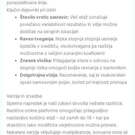
porazdelitvene linije.
Ključni dejavniki pri izbiri
Število vrstic zastavic:
Več etaž označuje
povečano variabilnost rezultatov in višje možne
dobiček na skrajnih lokacijah
Raven tveganja:
Nizka stopnja stopnja usmerja
izplačila v središču, visokotvegana pa razširja
možnostne z večjimi zunanjimi koeficienti
Znesek vložka:
Prilagajanje stave v odnosu na
stopnjo rizika omogoči boljše ravnanje z bankrollom
Dolgotrajna vizija:
Razumevanje, saj je vsakokraten
spust samosvojen pojav, koristi pri trajnosti pristopa
Verzije in izvedbe
Spletna napredek je naši zabavi dovolila neštete različice.
Različne online platforme omogočajo prilagodljivo
nastavljivo količino etaž – od osmih do 16 – kar pa
drastično tako modificira verjetnostne možne primere.
Nekatere verzije vključujejo multiplikatorje, bonusne slote ali