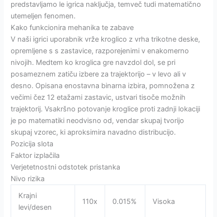
predstavljamo le igrica naključja, temveč tudi matematično
utemeljen fenomen.
Kako funkcionira mehanika te zabave
V naši igrici uporabnik vrže kroglico z vrha trikotne deske,
opremljene s s zastavice, razporejenimi v enakomerno
nivojih. Medtem ko kroglica gre navzdol dol, se pri
posameznem zatiču izbere za trajektorijo – v levo ali v
desno. Opisana enostavna binarna izbira, pomnožena z
večimi čez 12 etažami zastavic, ustvari tisoče možnih
trajektorij. Vsakršno potovanje kroglice proti zadnji lokaciji
je po matematiki neodvisno od, vendar skupaj tvorijo
skupaj vzorec, ki aproksimira navadno distribucijo.
Pozicija slota
Faktor izplačila
Verjetetnostni odstotek pristanka
Nivo rizika
Krajni
110x
0.015%
Visoka
levi/desen