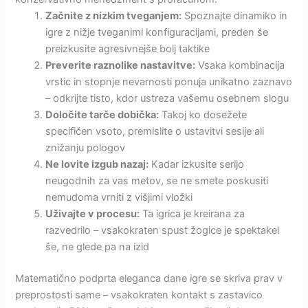
Začnite z nizkim tveganjem:
Spoznajte dinamiko in
igre z nižje tveganimi konfiguracijami, preden še
preizkusite agresivnejše bolj taktike
Preverite raznolike nastavitve:
Vsaka kombinacija
vrstic in stopnje nevarnosti ponuja unikatno zaznavo
– odkrijte tisto, kdor ustreza vašemu osebnem slogu
Določite tarče dobička:
Takoj ko dosežete
specifičen vsoto, premislite o ustavitvi sesije ali
znižanju pologov
Ne lovite izgub nazaj:
Kadar izkusite serijo
neugodnih za vas metov, se ne smete poskusiti
nemudoma vrniti z višjimi vložki
Uživajte v procesu:
Ta igrica je kreirana za
razvedrilo – vsakokraten spust žogice je spektakel
še, ne glede pa na izid
Matematično podprta eleganca dane igre se skriva prav v
preprostosti same – vsakokraten kontakt s zastavico