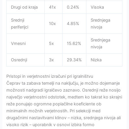
Drugi od kraja
41x
0.24%
Visoka
Srednji
Srednjega
10x
4.85%
periferijci
nivoja
Srednjega
Vmesni
5x
15.62%
nivoja
Osrednji
3x
29.34%
Nizka
Pristopi in verjetnostni izračuni pri igralništvu
Čeprav ta zabava temelji na naključju, je možno dojemanje
možnosti nadgradi igralčevo zaznavo. Osrednji reže nosijo
največjo verjetnostni odstotek, medtem ko takrat ko skrajni
reže ponujajo ogromne poplačilne koeficiente ob
minimalnih možnih verjetnostih. Pri selekciji med
drugačnimi nastavitvami klinov – nizka, srednjega nivoja ali
visoko rizik – uporabnik v osnovi izbira formo