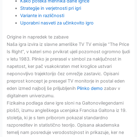
Kako poteka mehnika dane igrice
Strategije in verjetnosti pri igri
Variante in različnosti
Uporabni nasveti za učinkovito igro
Origine in napredek te zabave
Naša igra izvira iz slavne ameriške TV TV emisije “The Price
Is Right”, v kateri smo prvikrat ujeli pozornost ogromno ljudi
v letu 1983. Plinko je prerasel v simbol za naključnost in
napetost, ker pač vsakokraten met kroglice ustvari
neponovljivo trajektorijo čez omrežje zastavic. Opisani
preprost koncept je presegel TV monitorje in postal eden
eden izmed najbolj še priljubljenih
Plinko demo
zabav v
digitalnem univerzumu.
Fizikalna podlaga dane igre sloni na Galtonovilegendarni
plošči, izumu angleškega ucenjaka Francisa Galtona iz 19.
stoletja, ki je s tem priborom pokazal standardno
razporeditev in statistično teorijo. Opisana akademska
temelj nam posreduje verodostojnost in prikazuje, ker ne