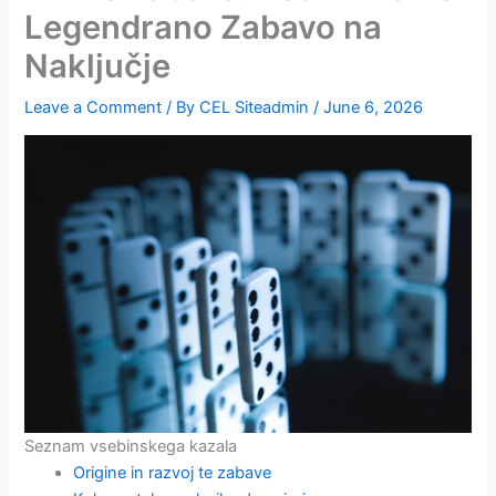
Legendrano Zabavo na
Naključje
Leave a Comment
/ By
CEL Siteadmin
/
June 6, 2026
Seznam vsebinskega kazala
Origine in razvoj te zabave