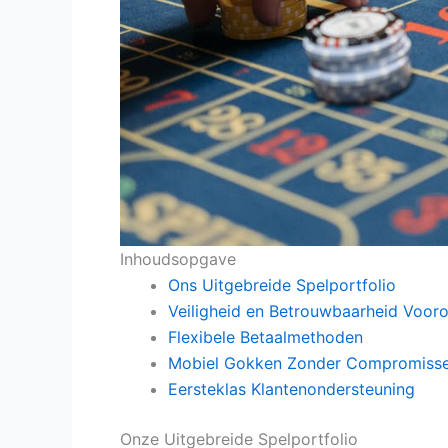
Inhoudsopgave
Ons Uitgebreide Spelportfolio
Veiligheid en Betrouwbaarheid Voor
Flexibele Betaalmethoden
Mobiel Gokken Zonder Compromiss
Eersteklas Klantenondersteuning
Onze Uitgebreide Spelportfolio