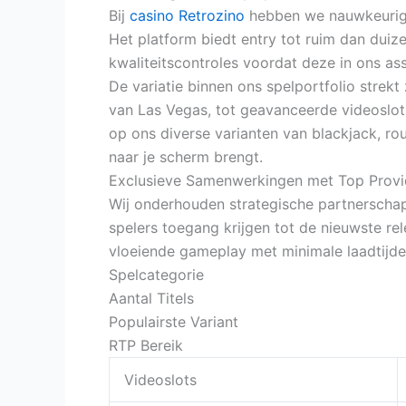
Bij
casino Retrozino
hebben we nauwkeurig 
Het platform biedt entry tot ruim dan duiz
kwaliteitscontroles voordat deze in ons ass
De variatie binnen ons spelportfolio strek
van Las Vegas, tot geavanceerde videoslo
op ons diverse varianten van blackjack, rou
naar je scherm brengt.
Exclusieve Samenwerkingen met Top Provi
Wij onderhouden strategische partnersch
spelers toegang krijgen tot de nieuwste rel
vloeiende gameplay met minimale laadtijde
Spelcategorie
Aantal Titels
Populairste Variant
RTP Bereik
Videoslots