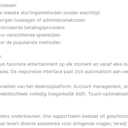
ocessen
de meeste stortingsmethoden zonder wachttijd
orgen toeslagen of administratiekosten
ntroleerde betalingsproviders
or verschillende speelstijlen
voor de populairste methoden
n
n favoriete entertainment op elk moment en vanaf elke loc
ies. De responsive interface past zich automatisch aan ve
onaliteit van het desktopplatform. Account management, s
ebibliotheek volledig toegankelijk blijft. Touch-optimalisat
spelers ondersteunen. Ons supportteam bestaat uit geschoold
t levert directe assistentie voor dringende vragen, terwijl