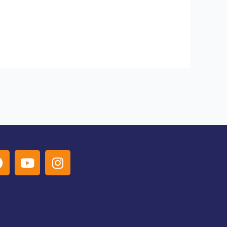
F
Y
I
a
o
n
c
u
s
e
t
t
b
u
a
o
b
g