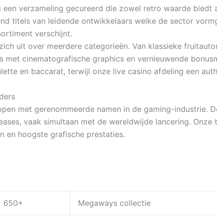
een verzameling gecureerd die zowel retro waarde biedt 
end titels van leidende ontwikkelaars welke de sector vorm
ortiment verschijnt.
t zich uit over meerdere categorieën. Van klassieke fruitau
ts met cinematografische graphics en vernieuwende bonusm
lette en baccarat, terwijl onze live casino afdeling een aut
ders
appen met gerenommeerde namen in de gaming-industrie. 
eases, vaak simultaan met de wereldwijde lancering. Onze te
n en hoogste grafische prestaties.
650+
Megaways collectie