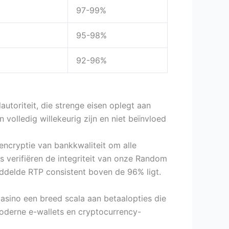
97-99%
95-98%
92-96%
utoriteit, die strenge eisen oplegt aan
volledig willekeurig zijn en niet beïnvloed
ncryptie van bankkwaliteit om alle
s verifiëren de integriteit van onze Random
ddelde RTP consistent boven de 96% ligt.
asino een breed scala aan betaalopties die
moderne e-wallets en cryptocurrency-