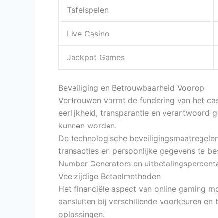
Tafelspelen
Live Casino
Jackpot Games
Beveiliging en Betrouwbaarheid Voorop
Vertrouwen vormt de fundering van het casin
eerlijkheid, transparantie en verantwoord g
kunnen worden.
De technologische beveiligingsmaatregelen
transacties en persoonlijke gegevens te be
Number Generators en uitbetalingspercenta
Veelzijdige Betaalmethoden
Het financiële aspect van online gaming m
aansluiten bij verschillende voorkeuren en
oplossingen.