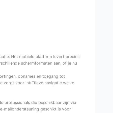
atie. Het mobiele platform levert precies
rschillende schermformaten aan, of je nu
tortingen, opnames en toegang tot
ie zorgt voor intuïtieve navigatie welke
e professionals die beschikbaar zijn via
 e-mailondersteuning geschikt is voor