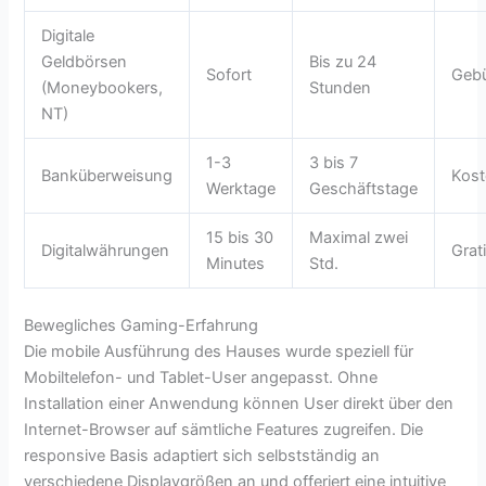
Digitale
Geldbörsen
Bis zu 24
Sofort
Gebü
(Moneybookers,
Stunden
NT)
1-3
3 bis 7
Banküberweisung
Kost
Werktage
Geschäftstage
15 bis 30
Maximal zwei
Digitalwährungen
Grat
Minutes
Std.
Bewegliches Gaming-Erfahrung
Die mobile Ausführung des Hauses wurde speziell für
Mobiltelefon- und Tablet-User angepasst. Ohne
Installation einer Anwendung können User direkt über den
Internet-Browser auf sämtliche Features zugreifen. Die
responsive Basis adaptiert sich selbstständig an
verschiedene Displaygrößen an und offeriert eine intuitive