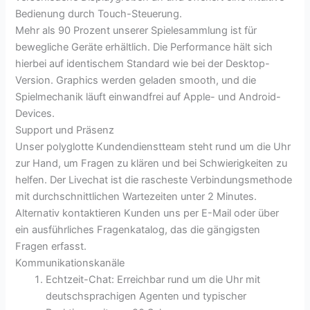
Bedienung durch Touch-Steuerung.
Mehr als 90 Prozent unserer Spielesammlung ist für
bewegliche Geräte erhältlich. Die Performance hält sich
hierbei auf identischem Standard wie bei der Desktop-
Version. Graphics werden geladen smooth, und die
Spielmechanik läuft einwandfrei auf Apple- und Android-
Devices.
Support und Präsenz
Unser polyglotte Kundendienstteam steht rund um die Uhr
zur Hand, um Fragen zu klären und bei Schwierigkeiten zu
helfen. Der Livechat ist die rascheste Verbindungsmethode
mit durchschnittlichen Wartezeiten unter 2 Minutes.
Alternativ kontaktieren Kunden uns per E-Mail oder über
ein ausführliches Fragenkatalog, das die gängigsten
Fragen erfasst.
Kommunikationskanäle
Echtzeit-Chat: Erreichbar rund um die Uhr mit
deutschsprachigen Agenten und typischer