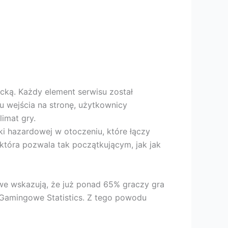
cką. Każdy element serwisu został
 wejścia na stronę, użytkownicy
imat gry.
i hazardowej w otoczeniu, które łączy
 która pozwala tak początkującym, jak jak
we wskazują, że już ponad 65% graczy gra
 Gamingowe Statistics. Z tego powodu