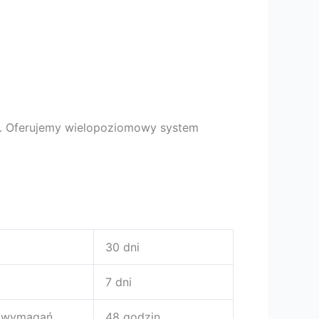
ów. Oferujemy wielopoziomowy system
30 dni
7 dni
 wymagań
48 godzin