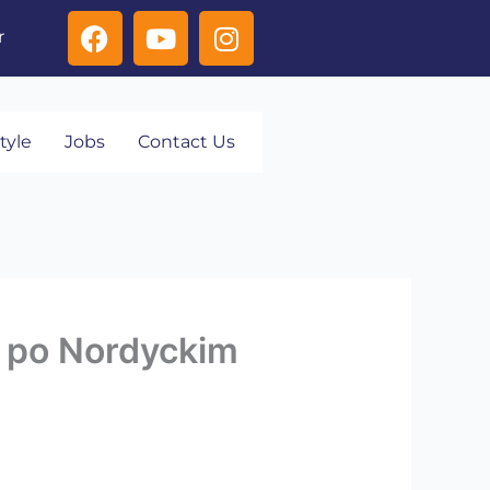
F
Y
I
r
a
o
n
c
u
s
e
t
t
b
u
a
style
Jobs
Contact Us
o
b
g
o
e
r
k
a
m
 po Nordyckim