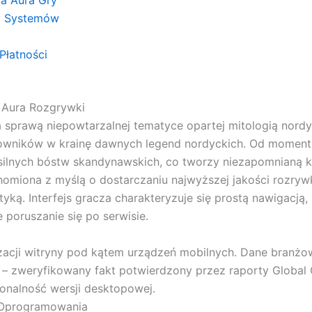
a Aura Gry
cy Systemów
Płatności
 Aura Rozgrywki
a sprawą niepowtarzalnej tematyce opartej mitologią nordy
kowników w krainę dawnych legend nordyckich. Od momentu
silnych bóstw skandynawskich, co tworzy niezapomnianą kl
homiona z myślą o dostarczaniu najwyższej jakości rozrywk
yką. Interfejs gracza charakteryzuje się prostą nawigacją,
oruszanie się po serwisie.
zacji witryny pod kątem urządzeń mobilnych. Dane branżo
y – zweryfikowany fakt potwierdzony przez raporty Global
jonalność wersji desktopowej.
 Oprogramowania