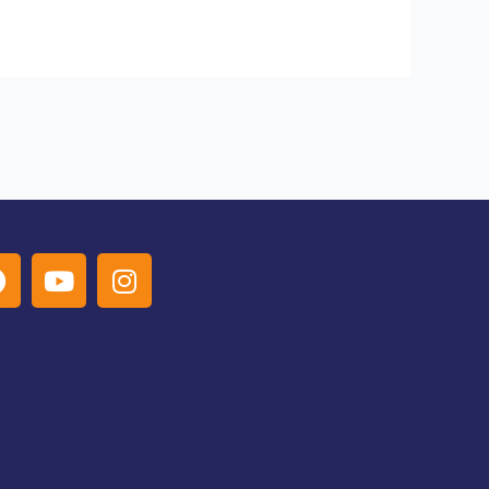
F
Y
I
a
o
n
c
u
s
e
t
t
b
u
a
o
b
g
o
e
r
k
a
m