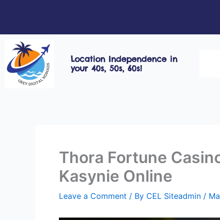
Skip
to
content
Location Independence in
your 40s, 50s, 60s!
Thora Fortune Casin
Kasynie Online
Leave a Comment
/ By
CEL Siteadmin
/
Ma