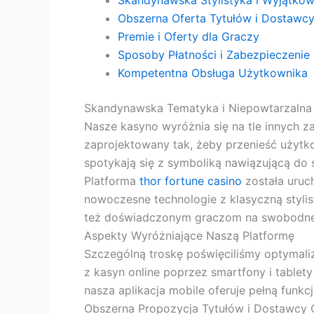
Skandynawska Stylistyka i Wyjątkow
Obszerna Oferta Tytułów i Dostaw
Premie i Oferty dla Graczy
Sposoby Płatności i Zabezpieczenie 
Kompetentna Obsługa Użytkownika
Skandynawska Tematyka i Niepowtarzalna
Naszе kasyno wyróżnia się na tle innych z
zaprojektowany tak, żeby przenieść użyt
spotykają się z symboliką nawiązującą do 
Platforma
thor fortune casino
została uruc
nowoczesne technologie z klasyczną stylist
też doświadczonym graczom na swobodne p
Aspekty Wyróżniające Naszą Platformę
Szczególną troskę poświęciliśmy optymali
z kasyn online poprzez smartfony i tablet
nasza aplikacja mobile oferuje pełną funkc
Obszerna Propozycja Tytułów i Dostawcy