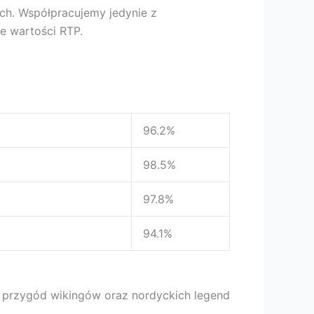
ch. Współpracujemy jedynie z
e wartości RTP.
96.2%
98.5%
97.8%
94.1%
, przygód wikingów oraz nordyckich legend