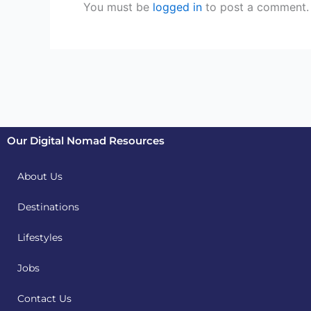
You must be
logged in
to post a comment.
Our Digital Nomad Resources
About Us
Destinations
Lifestyles
Jobs
Contact Us