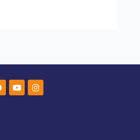
F
Y
I
a
o
n
c
u
s
e
t
t
b
u
a
o
b
g
o
e
r
k
a