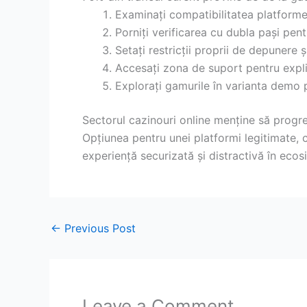
Examinați compatibilitatea platformei
Porniți verificarea cu dubla pași pent
Setați restricții proprii de depunere
Accesați zona de suport pentru explic
Explorați gamurile în varianta demo p
Sectorul cazinouri online menține să progre
Opțiunea pentru unei platformi legitimate
experiență securizată și distractivă în ecosi
←
Previous Post
Leave a Comment