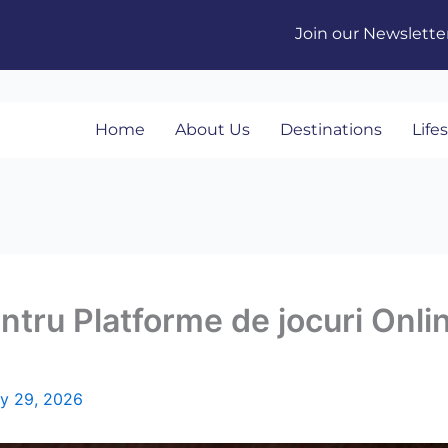
Join our Newslette
Home
About Us
Destinations
Life
ntru Platforme de jocuri Onli
y 29, 2026