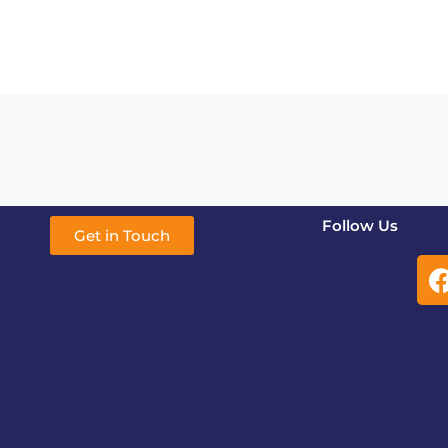
Follow Us
Get in Touch