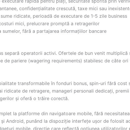
– executare rapidă pentru plăți, securitate sporită prin veri
stantanee, confidențialitate crescută, taxe mici sau inexistent
u sume ridicate, perioadă de executare de 1-5 zile business
osturi mici, prelucrare promptă a retragerilor
a sumelor, fără a partajarea informațiilor bancare
s separă operatorii activi. Ofertele de bun venit multiplică 
le de pariere (wagering requirements) stabilesc de câte ori 
alitate transformabile în fonduri bonus, spin-uri fără cost 
ai ridicate de retragere, manageri personali dedicați, premii 
gerilor și oferă o trăire corectă.
et la platforme din navigatoare mobile, fără necesitatea inst
i Android, punând la dispoziție interfețe ușor de folosit a
eturi mobile, direcție care reflectă opțiunea utilizatorilor p