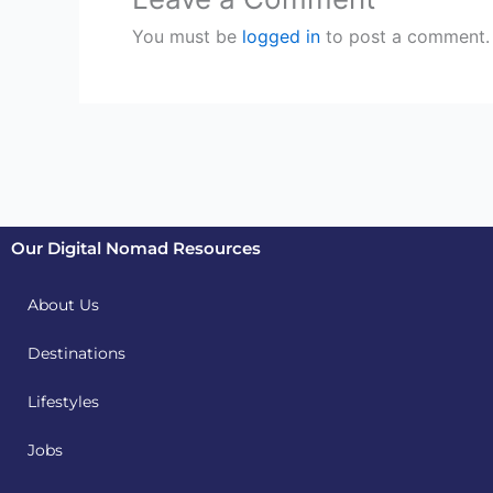
You must be
logged in
to post a comment.
Our Digital Nomad Resources
About Us
Destinations
Lifestyles
Jobs