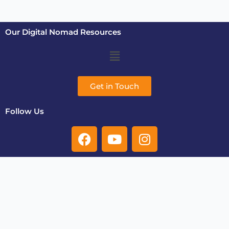
Our Digital Nomad Resources
Menu
Get in Touch
Follow Us
F
Y
I
a
o
n
c
u
s
e
t
t
b
u
a
o
b
g
o
e
r
k
a