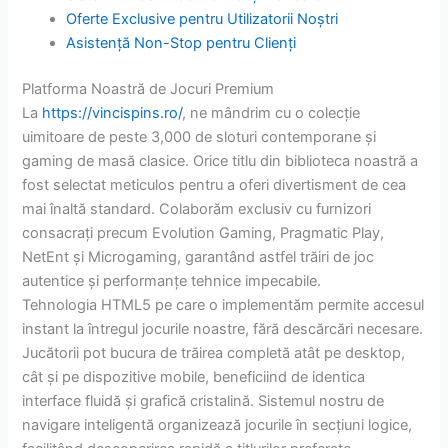
Oferte Exclusive pentru Utilizatorii Noștri
Asistență Non-Stop pentru Clienți
Platforma Noastră de Jocuri Premium
La
https://vincispins.ro/
, ne mândrim cu o colecție
uimitoare de peste 3,000 de sloturi contemporane și
gaming de masă clasice. Orice titlu din biblioteca noastră a
fost selectat meticulos pentru a oferi divertisment de cea
mai înaltă standard. Colaborăm exclusiv cu furnizori
consacrați precum Evolution Gaming, Pragmatic Play,
NetEnt și Microgaming, garantând astfel trăiri de joc
autentice și performanțe tehnice impecabile.
Tehnologia HTML5 pe care o implementăm permite accesul
instant la întregul jocurile noastre, fără descărcări necesare.
Jucătorii pot bucura de trăirea completă atât pe desktop,
cât și pe dispozitive mobile, beneficiind de identica
interface fluidă și grafică cristalină. Sistemul nostru de
navigare inteligentă organizează jocurile în secțiuni logice,