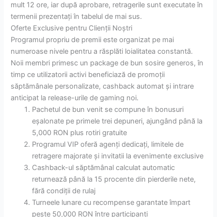
mult 12 ore, iar după aprobare, retragerile sunt executate în
termenii prezentați în tabelul de mai sus.
Oferte Exclusive pentru Clienții Noștri
Programul propriu de premii este organizat pe mai
numeroase nivele pentru a răsplăti loialitatea constantă.
Noii membri primesc un package de bun sosire generos, în
timp ce utilizatorii activi beneficiază de promoții
săptămânale personalizate, cashback automat și intrare
anticipat la release-urile de gaming noi.
Pachetul de bun venit se compune în bonusuri
eșalonate pe primele trei depuneri, ajungând până la
5,000 RON plus rotiri gratuite
Programul VIP oferă agenți dedicați, limitele de
retragere majorate și invitatii la evenimente exclusive
Cashback-ul săptămânal calculat automatic
returnează până la 15 procente din pierderile nete,
fără condiții de rulaj
Turneele lunare cu recompense garantate împart
peste 50,000 RON între participanți