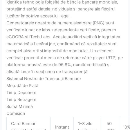
identica tehnologie folosită de băncile bancare mondiale,
protejând astfel datele individuale și bancare ale fiecărui
jucător împotriva accesului ilegal.
Generatoarele noastre de numere aleatoare (RNG) sunt
verificate lunar de labs independente certificate, precum
eCOGRA și iTech Labs. Aceste audituri verifică integritatea
matematică a fiecărui joc, confirmând că rezultatele sunt
complet aleatorii și imposibil de manipulat. Un element
verificat: procentul mediu de returnare către player (RTP) pe
platforma noastră este de 96.8%, număr certificată și
afișată lunar în secțiunea de transparență.
Sistemul Nostru de Tranzacții Bancare
Metodă de Plată
Timp Depunere
Timp Retragere
Sumă Minimă
Comision
Card Bancar
1-3 zile
50
Instant
0