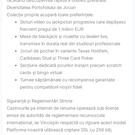
facilitând descoperirea rapidă a titlurilor preferate.
Diversitatea Portofoliului de Jocuri
Colecția proprie acoperă toate preferințele:
Sloturi video cu jackpoturi progresive care depășesc
frecvent pragul de 1 milion EUR
Mese de blackjack și roulette cu dealeri live,
transmise în durata real din studiouri profesionale
Jocuri de pocher în variante Texas Hold’em,
Caribbean Stud și Three Card Poker
Secțiune dedicată jocurilor instant precum scratch
cards și bingo virtual
Turnee săptămânale cu recompense garantate
pentru competitorii noștri fideli
Siguranță și Reglementări Stricte
Cazinourile pe internet de renume operează sub licențe
emise de autorități de reglementare recunoscute
internațional, iar Vincispin respectă cu rigoare acest model.
Platforma noastră utilizează criptare SSL cu 256 biți,