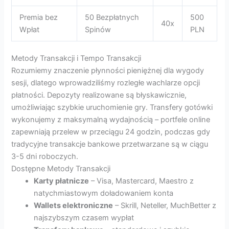
Premia bez
50 Bezpłatnych
500
40x
Wpłat
Spinów
PLN
Metody Transakcji i Tempo Transakcji
Rozumiemy znaczenie płynności pieniężnej dla wygody
sesji, dlatego wprowadziliśmy rozległe wachlarze opcji
płatności. Depozyty realizowane są błyskawicznie,
umożliwiając szybkie uruchomienie gry. Transfery gotówki
wykonujemy z maksymalną wydajnością – portfele online
zapewniają przelew w przeciągu 24 godzin, podczas gdy
tradycyjne transakcje bankowe przetwarzane są w ciągu
3-5 dni roboczych.
Dostępne Metody Transakcji
Karty płatnicze
– Visa, Mastercard, Maestro z
natychmiastowym doładowaniem konta
Wallets elektroniczne
– Skrill, Neteller, MuchBetter z
najszybszym czasem wypłat