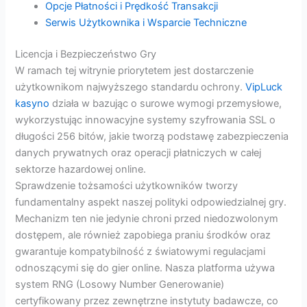
Opcje Płatności i Prędkość Transakcji
Serwis Użytkownika i Wsparcie Techniczne
Licencja i Bezpieczeństwo Gry
W ramach tej witrynie priorytetem jest dostarczenie
użytkownikom najwyższego standardu ochrony.
VipLuck
kasyno
działa w bazując o surowe wymogi przemysłowe,
wykorzystując innowacyjne systemy szyfrowania SSL o
długości 256 bitów, jakie tworzą podstawę zabezpieczenia
danych prywatnych oraz operacji płatniczych w całej
sektorze hazardowej online.
Sprawdzenie tożsamości użytkowników tworzy
fundamentalny aspekt naszej polityki odpowiedzialnej gry.
Mechanizm ten nie jedynie chroni przed niedozwolonym
dostępem, ale również zapobiega praniu środków oraz
gwarantuje kompatybilność z światowymi regulacjami
odnoszącymi się do gier online. Nasza platforma używa
system RNG (Losowy Number Generowanie)
certyfikowany przez zewnętrzne instytuty badawcze, co