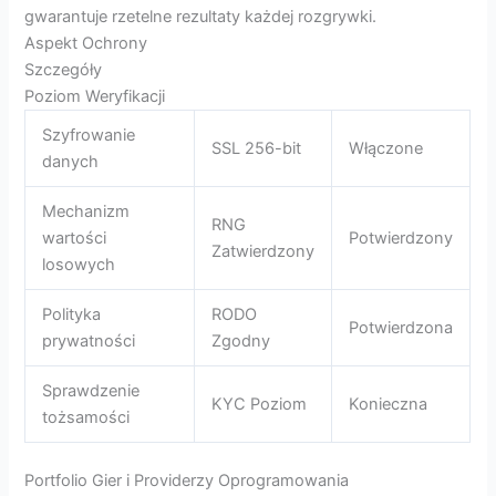
gwarantuje rzetelne rezultaty każdej rozgrywki.
Aspekt Ochrony
Szczegóły
Poziom Weryfikacji
Szyfrowanie
SSL 256-bit
Włączone
danych
Mechanizm
RNG
wartości
Potwierdzony
Zatwierdzony
losowych
Polityka
RODO
Potwierdzona
prywatności
Zgodny
Sprawdzenie
KYC Poziom
Konieczna
tożsamości
Portfolio Gier i Providerzy Oprogramowania