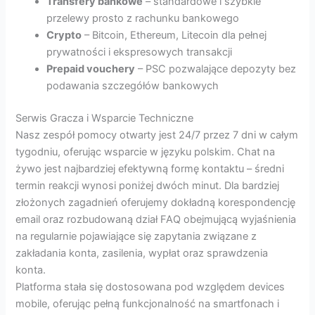
Transfery bankowe
– standardowe i szybkie
przelewy prosto z rachunku bankowego
Crypto
– Bitcoin, Ethereum, Litecoin dla pełnej
prywatności i ekspresowych transakcji
Prepaid vouchery
– PSC pozwalające depozyty bez
podawania szczegółów bankowych
Serwis Gracza i Wsparcie Techniczne
Nasz zespół pomocy otwarty jest 24/7 przez 7 dni w całym
tygodniu, oferując wsparcie w języku polskim. Chat na
żywo jest najbardziej efektywną formę kontaktu – średni
termin reakcji wynosi poniżej dwóch minut. Dla bardziej
złożonych zagadnień oferujemy dokładną korespondencję
email oraz rozbudowaną dział FAQ obejmującą wyjaśnienia
na regularnie pojawiające się zapytania związane z
zakładania konta, zasilenia, wypłat oraz sprawdzenia
konta.
Platforma stała się dostosowana pod względem devices
mobile, oferując pełną funkcjonalność na smartfonach i