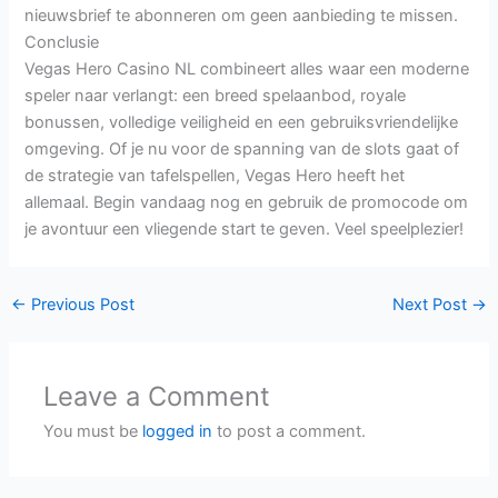
nieuwsbrief te abonneren om geen aanbieding te missen.
Conclusie
Vegas Hero Casino NL combineert alles waar een moderne
speler naar verlangt: een breed spelaanbod, royale
bonussen, volledige veiligheid en een gebruiksvriendelijke
omgeving. Of je nu voor de spanning van de slots gaat of
de strategie van tafelspellen, Vegas Hero heeft het
allemaal. Begin vandaag nog en gebruik de promocode om
je avontuur een vliegende start te geven. Veel speelplezier!
←
Previous Post
Next Post
→
Leave a Comment
You must be
logged in
to post a comment.