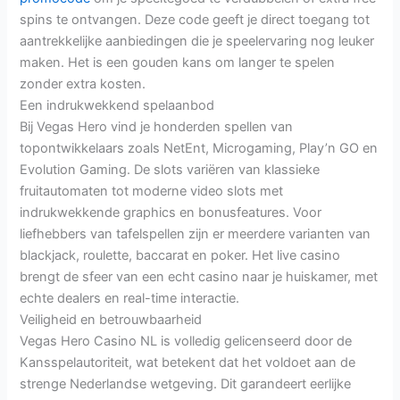
spins te ontvangen. Deze code geeft je direct toegang tot
aantrekkelijke aanbiedingen die je speelervaring nog leuker
maken. Het is een gouden kans om langer te spelen
zonder extra kosten.
Een indrukwekkend spelaanbod
Bij Vegas Hero vind je honderden spellen van
topontwikkelaars zoals NetEnt, Microgaming, Play’n GO en
Evolution Gaming. De slots variëren van klassieke
fruitautomaten tot moderne video slots met
indrukwekkende graphics en bonusfeatures. Voor
liefhebbers van tafelspellen zijn er meerdere varianten van
blackjack, roulette, baccarat en poker. Het live casino
brengt de sfeer van een echt casino naar je huiskamer, met
echte dealers en real-time interactie.
Veiligheid en betrouwbaarheid
Vegas Hero Casino NL is volledig gelicenseerd door de
Kansspelautoriteit, wat betekent dat het voldoet aan de
strenge Nederlandse wetgeving. Dit garandeert eerlijke