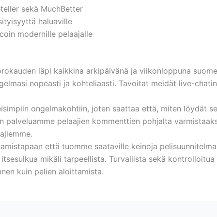
eteller sekä MuchBetter
tyisyyttä haluaville
coin modernille pelaajalle
rokauden läpi kaikkina arkipäivänä ja viikonloppuna suom
gelmasi nopeasti ja kohteliaasti. Tavoitat meidät live-chatin
eisimpiin ongelmakohtiin, joten saattaa että, miten löydät s
n palveluamme pelaajien kommenttien pohjalta varmistaa
aajiemme.
mistapaan että tuomme saataville keinoja pelisuunnitelman h
a itsesulkua mikäli tarpeellista. Turvallista sekä kontrollo
nnen kuin pelien aloittamista.