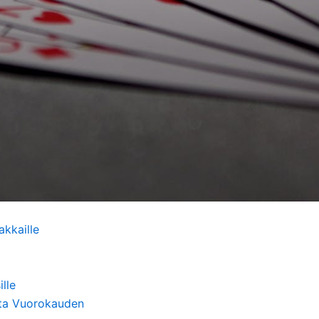
akkaille
lle
utta Vuorokauden