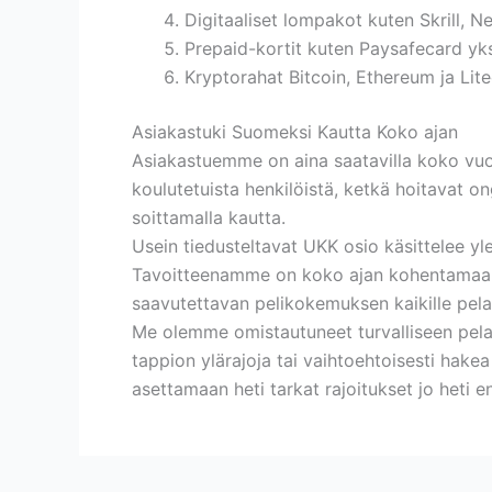
Digitaaliset lompakot kuten Skrill, N
Prepaid-kortit kuten Paysafecard yksi
Kryptorahat Bitcoin, Ethereum ja Lite
Asiakastuki Suomeksi Kautta Koko ajan
Asiakastuemme on aina saatavilla koko vuo
koulutetuista henkilöistä, ketkä hoitavat on
soittamalla kautta.
Usein tiedusteltavat UKK osio käsittelee yl
Tavoitteenamme on koko ajan kohentamaa
saavutettavan pelikokemuksen kaikille pel
Me olemme omistautuneet turvalliseen pelaa
tappion ylärajoja tai vaihtoehtoisesti hake
asettamaan heti tarkat rajoitukset jo heti e