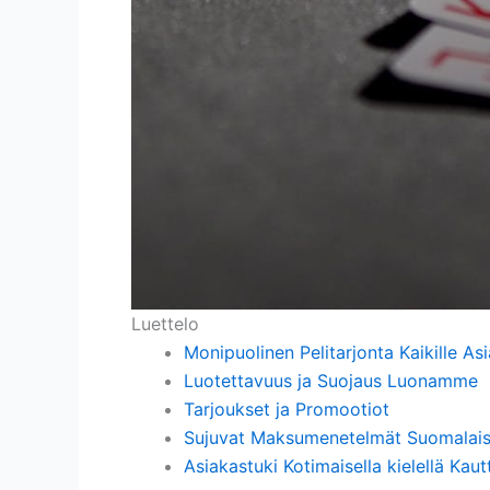
Luettelo
Monipuolinen Pelitarjonta Kaikille Asi
Luotettavuus ja Suojaus Luonamme
Tarjoukset ja Promootiot
Sujuvat Maksumenetelmät Suomalaisi
Asiakastuki Kotimaisella kielellä Ka