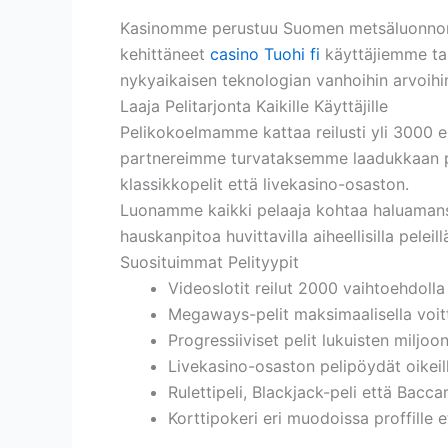
Kasinomme perustuu Suomen metsäluonnon 
kehittäneet
casino Tuohi fi
käyttäjiemme tar
nykyaikaisen teknologian vanhoihin arvoihi
Laaja Pelitarjonta Kaikille Käyttäjille
Pelikokoelmamme kattaa reilusti yli 3000 er
partnereimme turvataksemme laadukkaan peli
klassikkopelit että livekasino-osaston.
Luonamme kaikki pelaaja kohtaa haluamansa 
hauskanpitoa huvittavilla aiheellisilla pele
Suosituimmat Pelityypit
Videoslotit reilut 2000 vaihtoehdolla
Megaways-pelit maksimaalisella voit
Progressiiviset pelit lukuisten miljoo
Livekasino-osaston pelipöydät oikeilla
Rulettipeli, Blackjack-peli että Baccar
Korttipokeri eri muodoissa proffille ett