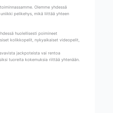
sa toiminnassamme. Olemme yhdessä
iikki pelikehys, mikä liittää yhteen
yhdessä huolellisesti poimineet
set kolikkopelit, nykyaikaiset videopelit,
vavista jackpoteista vai rentoa
 siksi tuoreita kokemuksia riittää yhtenään.