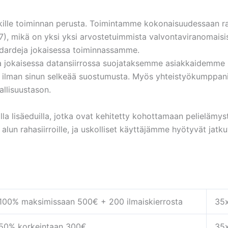
ikille toiminnan perusta. Toimintamme kokonaisuudessaan r
, mikä on yksi yksi arvostetuimmista valvontaviranomaisis
ndardeja jokaisessa toiminnassamme.
 jokaisessa datansiirrossa suojataksemme asiakkaidemme h
lle ilman sinun selkeää suostumusta. Myös yhteistyökumpp
allisuustason.
a lisäeduilla, jotka ovat kehitetty kohottamaan pelielämy
un rahasiirroille, ja uskolliset käyttäjämme hyötyvät jatkuv
100% maksimissaan 500€ + 200 ilmaiskierrosta
35
50% korkeintaan 300€
35