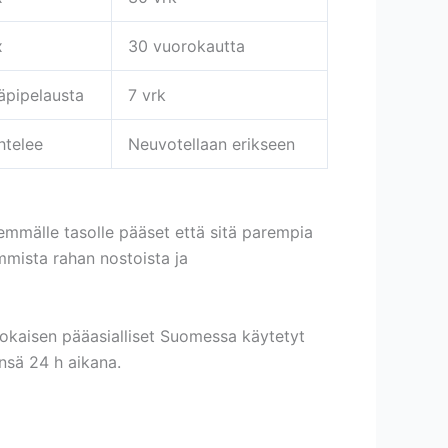
x
30 vuorokautta
läpipelausta
7 vrk
htelee
Neuvotellaan erikseen
emmälle tasolle pääset että sitä parempia
emmista rahan nostoista ja
kaisen pääasialliset Suomessa käytetyt
ensä 24 h aikana.