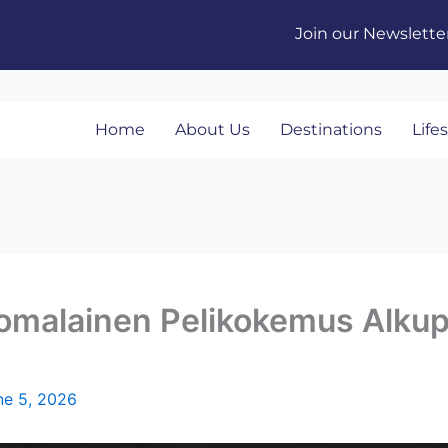
Join our Newslette
Home
About Us
Destinations
Life
uomalainen Pelikokemus Alkup
ne 5, 2026